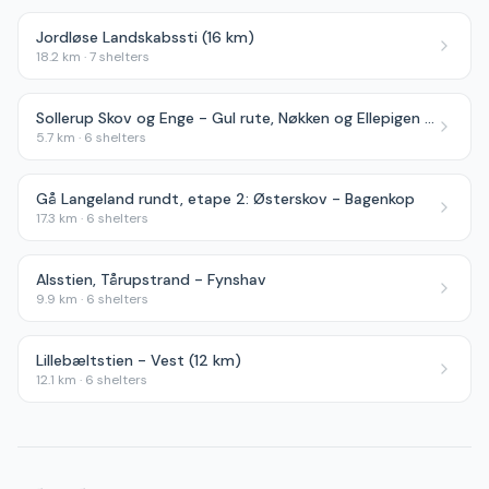
Jordløse Landskabssti (16 km)
18.2
km ·
7
shelters
Sollerup Skov og Enge - Gul rute, Nøkken og Ellepigen Vandrerute
5.7
km ·
6
shelters
Gå Langeland rundt, etape 2: Østerskov - Bagenkop
17.3
km ·
6
shelters
Alsstien, Tårupstrand - Fynshav
9.9
km ·
6
shelters
Lillebæltstien - Vest (12 km)
12.1
km ·
6
shelters