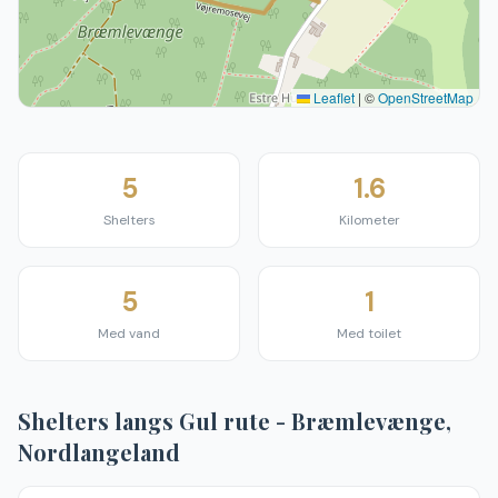
Leaflet
|
©
OpenStreetMap
5
1.6
Shelters
Kilometer
5
1
Med vand
Med toilet
Shelters langs
Gul rute - Bræmlevænge,
Nordlangeland