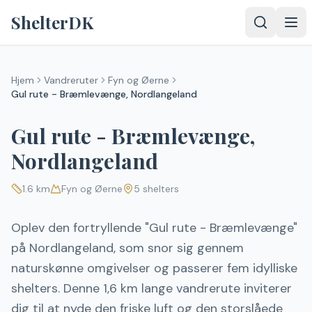
Spring til indhold
ShelterDK
Hjem
Vandreruter
Fyn og Øerne
Gul rute - Bræmlevænge, Nordlangeland
Gul rute - Bræmlevænge,
Nordlangeland
1.6
km
Fyn og Øerne
5
shelters
Oplev den fortryllende "Gul rute - Bræmlevænge"
på Nordlangeland, som snor sig gennem
naturskønne omgivelser og passerer fem idylliske
shelters. Denne 1,6 km lange vandrerute inviterer
dig til at nyde den friske luft og den storslåede