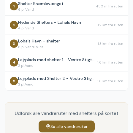
Shelter Bræmlevænget
1
450 m
fra ruten
6
pl.
Vand
Flydende Shelters - Lohals Havn
2
1.2 km
fra ruten
4
pl.
Vand
Lohals Havn - shelter
3
1.3 km
fra ruten
8
pl.
Vand
Toilet
Lejrplads med shelter 1 - Vestre Stigtehave
4
1.6 km
fra ruten
2
pl.
Vand
Lejrplads med Shelter 2 - Vestre Stigtehave
5
1.6 km
fra ruten
2
pl.
Vand
Udforsk alle vandreruter med shelters på kortet
Se alle vandreruter