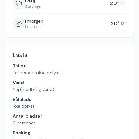
I dag
20
°
14
°
Støvregn
I morgen
20
°
13
°
Let skyet
Fakta
Toilet
Toiletstatus ikke oplyst
Vand
Nej (medbring vand)
Bålplads
Ikke oplyst
Antal pladser
6 personer
Booking