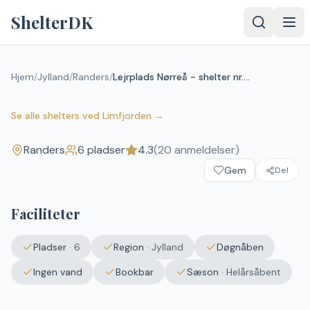
Spring til indhold
ShelterDK
Lejrplads Nørreå - shelter nr. 1
Hjem
/
Jylland
/
Randers
/
Lejrplads Nørreå - shelter nr. 1 (Bookbar)
(Bookbar)
4.3
(
20
anmeldelser)
Randers
Se alle shelters
ved
Limfjorden
→
Randers
6
pladser
4.3
(
20
anmeldelser)
Gem
Del
Faciliteter
Pladser
·
6
Region
·
Jylland
Døgnåben
Ingen vand
Bookbar
Sæson
·
Helårsåbent