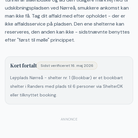
udskibningspladsen ved Nørreå, smukkere ankomst kan
man ikke få. Tag dit affald med efter opholdet - der er
ikke affaldsservice på pladsen. Den ene shelterne kan
reserveres, den anden kan ikke - sidstnævnte benyttes
efter "først til mølle" princippet.
Kort fortalt
Sidst verificeret
16. maj 2026
Lejrplads Nørreå - shelter nr. 1 (Bookbar) er et bookbart
shelter i Randers med plads til 6 personer via ShelterDK
eller tilknyttet booking.
ANNONCE