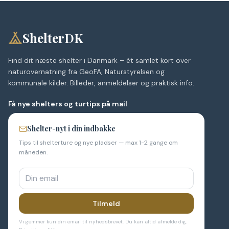
ShelterDK
Find dit næste shelter i Danmark – ét samlet kort over
naturovernatning fra GeoFA, Naturstyrelsen og
kommunale kilder. Billeder, anmeldelser og praktisk info.
Få nye shelters og turtips på mail
Shelter-nyt i din indbakke
Tips til shelterture og nye pladser — max 1-2 gange om
måneden.
Tilmeld
Vi gemmer kun din email til nyhedsbrevet. Du kan altid afmelde dig.