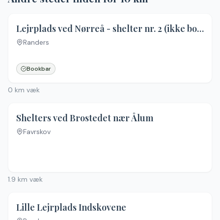
4.3
(
20
)
Lejrplads ved Nørreå - shelter nr. 2 (ikke bookbar)
Randers
Bookbar
0
km væk
Shelters ved Brostedet nær Ålum
Favrskov
Ingen billeder
1.9
km væk
Lille Lejrplads Indskovene