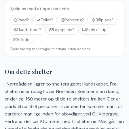
Hjælp os med at opdatere info
Vand?
🚽
Toilet?
Parkering?
Bålplads?
Hund tilladt?
Legeplads?
Skriv et tip
Billede
Alle bidrag gennemgås af admin inden de vises
Om dette shelter
I Nørreådalen ligger to shelters gemt i landskabet. Fra
shelterne er udsigt over Nørreåen. Kommer man i kano,
er der ca. 150 meter op til de to shelters fra åen. Der er
plads til ca. 6-8 personer i hver shelter. Kommer man i bil
parkerer man lige inden for skovdiget ved Gl. Viborgvej.
Herfra er der ca. 100 meter ned til shelterne. Man går i en
tunnel af slåenbuske og ad den tidligere markvej ned til