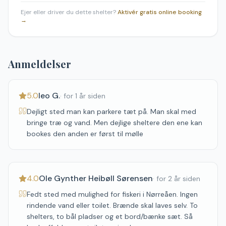
Ejer eller driver du dette shelter?
Aktivér gratis online booking
→
Anmeldelser
5.0
leo G.
·
for 1 år siden
Dejligt sted man kan parkere tæt på. Man skal med
bringe træ og vand. Men dejlige sheltere den ene kan
bookes den anden er først til mølle
4.0
Ole Gynther Heibøll Sørensen
·
for 2 år siden
Fedt sted med mulighed for fiskeri i Nørreåen. Ingen
rindende vand eller toilet. Brænde skal laves selv. To
shelters, to bål pladser og et bord/bænke sæt. Så