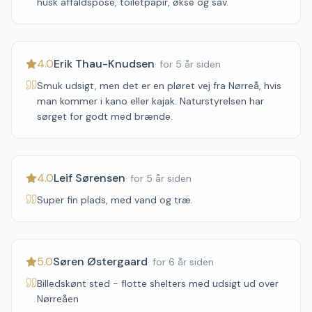
husk affaldspose, toiletpapir, økse og sav.
4.0
Erik Thau-Knudsen
·
for 5 år siden
Smuk udsigt, men det er en pløret vej fra Nørreå, hvis
man kommer i kano eller kajak. Naturstyrelsen har
sørget for godt med brænde.
4.0
Leif Sørensen
·
for 5 år siden
Super fin plads, med vand og træ.
5.0
Søren Østergaard
·
for 6 år siden
Billedskønt sted - flotte shelters med udsigt ud over
Nørreåen