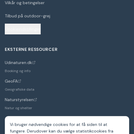
Vilkår og betingelser
Tilbud på outdoor-grej
Cookieindstillinger
EKSTERNE RESSOURCER
Udinaturen.dk
(åbner i nyt faneblad)
Booking og info
GeoFA
(åbner i nyt faneblad)
Geografiske data
Naturstyrelsen
(åbner i nyt faneblad)
Natur og shelter
Vi bruger nødvendige cookies for at få siden til at
fungere. Derudover kan du vælge statistikcookies fra