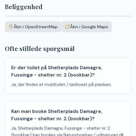
Beliggenhed
Leaflet
|
©
OpenStreetMap
+
Åbn i OpenStreetMap
Åbn i Google Maps
−
Ofte stillede spørgsmål
Er der toilet på Shelterplads Damagre,
Fussingø - shelter nr. 2 (bookbar)?
Ja, der findes et muldtoilet / tørkloset på pladsen.
Kan man booke Shelterplads Damagre,
Fussingø - shelter nr. 2 (bookbar)?
Ja, Shelterplads Damagre, Fussingø - shelter nr. 2
(bookbar) kan bookes via Naturstyrelsen / udinaturen.dk