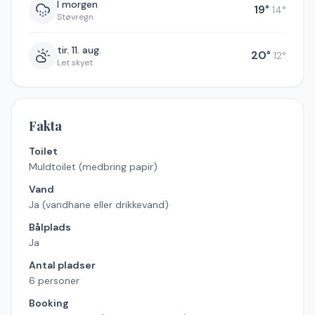
I morgen
19
°
14
°
Støvregn
tir. 11. aug.
20
°
12
°
Let skyet
Fakta
Toilet
Muldtoilet (medbring papir)
Vand
Ja (vandhane eller drikkevand)
Bålplads
Ja
Antal pladser
6 personer
Booking