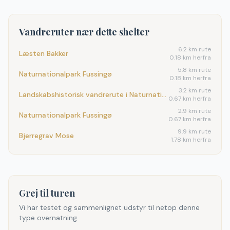
Vandreruter nær dette shelter
6.2
km rute
Læsten Bakker
0.18 km herfra
5.8
km rute
Naturnationalpark Fussingø
0.18 km herfra
3.2
km rute
Landskabshistorisk vandrerute i Naturnationalpark Fussingø
0.67 km herfra
2.9
km rute
Naturnationalpark Fussingø
0.67 km herfra
9.9
km rute
Bjerregrav Mose
1.78 km herfra
Grej til turen
Vi har testet og sammenlignet udstyr til netop denne
type overnatning.