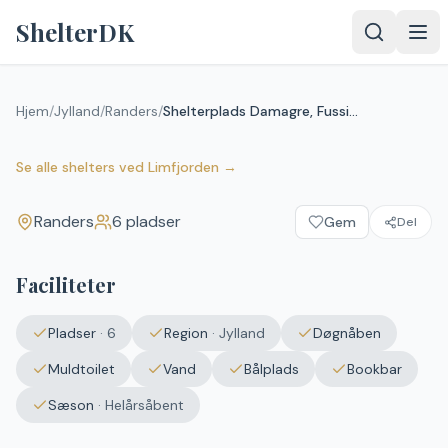
Spring til indhold
ShelterDK
Shelterplads Damagre,
Fussingø - shelter nr. 2
Hjem
/
Jylland
/
Randers
/
Shelterplads Damagre, Fussingø - shelter nr. 2 (bookbar)
(bookbar)
Randers
Se alle shelters
ved
Limfjorden
→
Randers
6
pladser
Gem
Del
Upload et
billede – det
vises efter
Faciliteter
godkendelse.
Vælg
Pladser
·
6
Region
·
Jylland
Døgnåben
billede
Ingen fil valgt
Muldtoilet
Vand
Bålplads
Bookbar
Sæson
·
Helårsåbent
Send