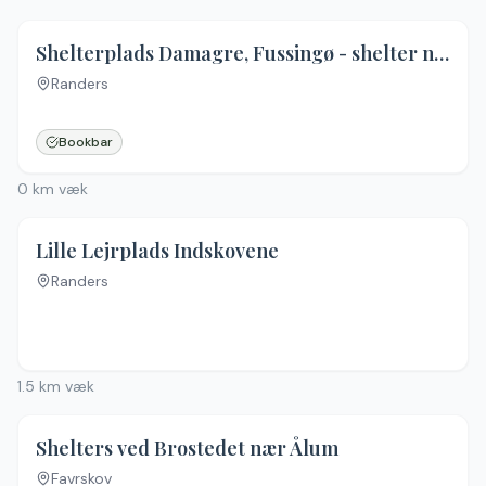
Shelterplads Damagre, Fussingø - shelter nr. 4 (ikke bookbar)
Randers
Ingen billeder
Bookbar
0
km væk
Lille Lejrplads Indskovene
Randers
1.5
km væk
Shelters ved Brostedet nær Ålum
Favrskov