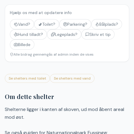
Hjælp os med at opdatere info
Vand?
🚽
Toilet?
Parkering?
Bålplads?
Hund tilladt?
Legeplads?
Skriv et tip
Billede
Alle bidrag gennemgås af admin inden de vises
Se shelters med toilet
Se shelters med vand
Om dette shelter
Shelterne ligger i kanten af skoven, ud mod åbent areal
mod øst.
Se også guiden for Naturnationalpark Fussingø: