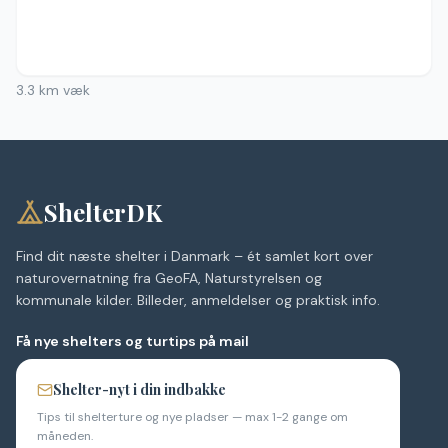
Ingen billeder
3.3
km væk
ShelterDK
Find dit næste shelter i Danmark – ét samlet kort over
naturovernatning fra GeoFA, Naturstyrelsen og
kommunale kilder. Billeder, anmeldelser og praktisk info.
Få nye shelters og turtips på mail
Shelter-nyt i din indbakke
Tips til shelterture og nye pladser — max 1-2 gange om
måneden.