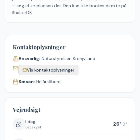
— søg efter pladsen der. Den kan ikke bookes direkte på
ShelterDK.
Kontaktoplysninger
Ansvarlig:
Naturstyrelsen Kronjylland
Vis kontaktoplysninger
Sæson:
Helårsåbent
Vejrudsigt
I dag
26
°
9
°
Let skyet