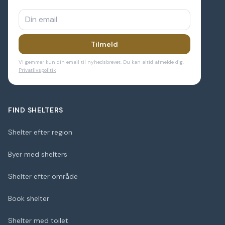
Tilmeld
Vi gemmer kun din email til nyhedsbrevet. Du kan altid afmelde dig.
Privatlivspolitik
FIND SHELTERS
Shelter efter region
Byer med shelters
Shelter efter område
Book shelter
Shelter med toilet