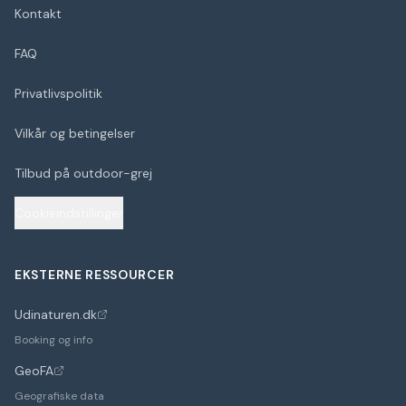
Kontakt
FAQ
Privatlivspolitik
Vilkår og betingelser
Tilbud på outdoor-grej
Cookieindstillinger
EKSTERNE RESSOURCER
Udinaturen.dk
(åbner i nyt faneblad)
Booking og info
GeoFA
(åbner i nyt faneblad)
Geografiske data