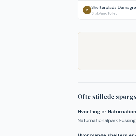
Shelterplads Damagre, 
5
6
pl.
Vand
Toilet
Ofte stillede spør
Hvor lang er Naturnatio
Naturnationalpark Fussingø 
Hvor mange shelters er 