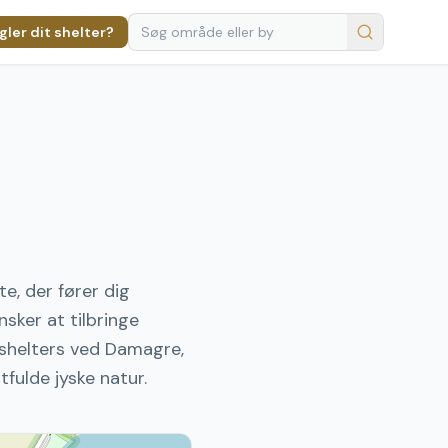
ler dit shelter?
e, der fører dig
sker at tilbringe
 shelters ved Damagre,
tfulde jyske natur.