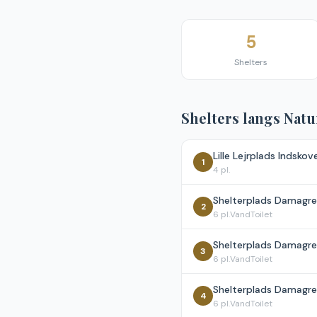
5
Shelters
Shelters langs
Natu
Lille Lejrplads Indskov
1
4
pl.
Shelterplads Damagre, 
2
6
pl.
Vand
Toilet
Shelterplads Damagre,
3
6
pl.
Vand
Toilet
Shelterplads Damagre,
4
6
pl.
Vand
Toilet