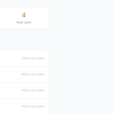
4
Med toilet
230 m
fra ruten
660 m
fra ruten
670 m
fra ruten
700 m
fra ruten