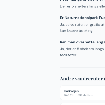
Der er 5 shelters langs ell
Er Naturnationalpark Fu
Ja, selve ruten er gratis a
kan kræve booking.
Kan man overnatte langs
Ja, der er 5 shelters lang
faciliteter.
Andre vandreruter 
Hærvejen
646.2
km ·
98
shelters