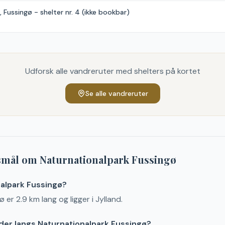
Fussingø - shelter nr. 4 (ikke bookbar)
Udforsk alle vandreruter med shelters på kortet
Se alle vandreruter
gsmål om
Naturnationalpark Fussingø
nalpark Fussingø?
er 2.9 km lang og ligger i Jylland.
der langs Naturnationalpark Fussingø?