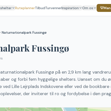
 shelter
Ruteplanner
Tilbud
Turvenner
Inspiration
Om os
💡
Mang
Naturnationalpark Fussingø
nalpark Fussingø
rs
aturnationalpark Fussingø på en 2,9 km lang vandrerut
kaber og forbi fem hyggelige shelters. Uanset om du øn
e ved Lille Lejrplads Indskovene eller ved de bookbare
plevelser, der inviterer til ro og fordybelse i den prag