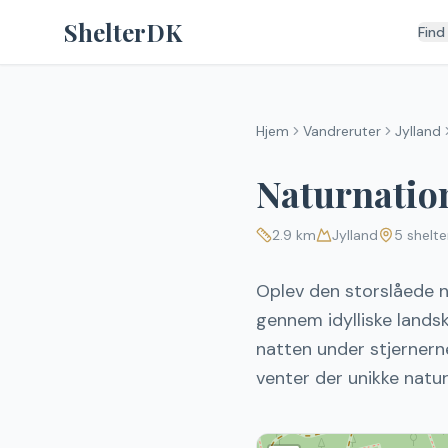
Spring til indhold
ShelterDK
Find
Hjem
Vandreruter
Jylland
Naturnatio
2.9
km
Jylland
5
shelte
Oplev den storslåede n
gennem idylliske lands
natten under stjernern
venter der unikke naturo