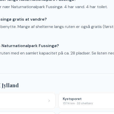
er nær Naturnationalpark Fussingø. 4 har vand. 4 har toilet.
ssingø gratis at vandre?
t benytte. Mange af shelterne langs ruten er også gratis (først-
 Naturnationalpark Fussingø?
s ruten med en samlet kapacitet på ca. 28 pladser. Se listen ne
i
Jylland
Kystsporet
157.4
km ·
33
shelters