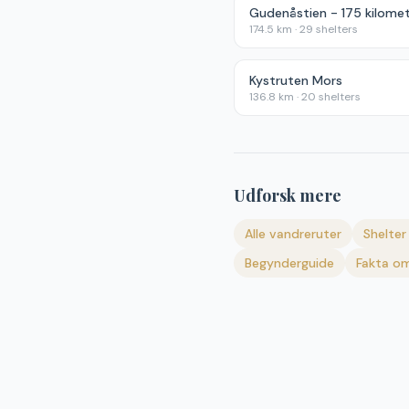
174.5
km ·
29
shelters
Kystruten Mors
136.8
km ·
20
shelters
Udforsk mere
Alle vandreruter
Shelter 
Begynderguide
Fakta om