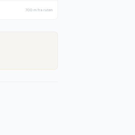
700 m
fra ruten