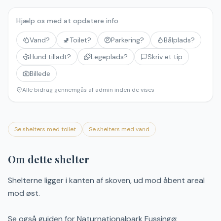
Hjælp os med at opdatere info
Vand?
🚽
Toilet?
Parkering?
Bålplads?
Hund tilladt?
Legeplads?
Skriv et tip
Billede
Alle bidrag gennemgås af admin inden de vises
Se shelters med toilet
Se shelters med vand
Om dette shelter
Shelterne ligger i kanten af skoven, ud mod åbent areal
mod øst.
Se også guiden for Naturnationalpark Fussingø: