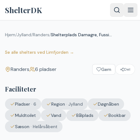
Spring til indhold
ShelterDK
Shelterplads Damagre,
Fussingø - shelter nr. 3
Hjem
/
Jylland
/
Randers
/
Shelterplads Damagre, Fussingø - shelter nr. 3 (bookbar)
(bookbar)
Randers
Se alle shelters
ved
Limfjorden
→
Randers
6
pladser
Gem
Del
Upload et
billede – det
vises efter
Faciliteter
godkendelse.
Vælg
Pladser
·
6
Region
·
Jylland
Døgnåben
billede
Ingen fil valgt
Muldtoilet
Vand
Bålplads
Bookbar
Sæson
·
Helårsåbent
Send