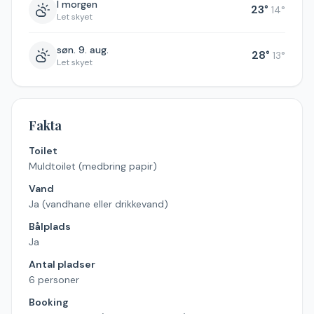
I morgen
23
°
14
°
Let skyet
søn. 9. aug.
28
°
13
°
Let skyet
Fakta
Toilet
Muldtoilet (medbring papir)
Vand
Ja (vandhane eller drikkevand)
Bålplads
Ja
Antal pladser
6 personer
Booking