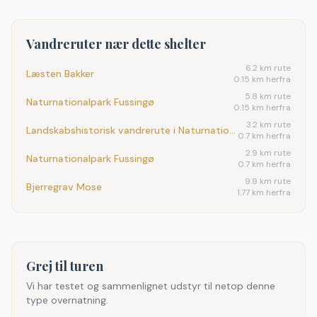
Vandreruter nær dette shelter
6.2
km rute
Læsten Bakker
0.15 km herfra
5.8
km rute
Naturnationalpark Fussingø
0.15 km herfra
3.2
km rute
Landskabshistorisk vandrerute i Naturnationalpark Fussingø
0.7 km herfra
2.9
km rute
Naturnationalpark Fussingø
0.7 km herfra
9.9
km rute
Bjerregrav Mose
1.77 km herfra
Grej til turen
Vi har testet og sammenlignet udstyr til netop denne
type overnatning.