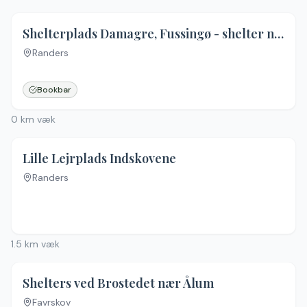
Shelterplads Damagre, Fussingø - shelter nr. 1 (bookbar)
Randers
Ingen billeder
Bookbar
0
km væk
Lille Lejrplads Indskovene
Randers
1.5
km væk
Shelters ved Brostedet nær Ålum
Favrskov