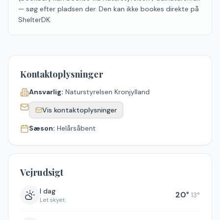
— søg efter pladsen der. Den kan ikke bookes direkte på
ShelterDK.
Kontaktoplysninger
Ansvarlig:
Naturstyrelsen Kronjylland
Vis kontaktoplysninger
Sæson:
Helårsåbent
Vejrudsigt
I dag
20
°
13
°
Let skyet