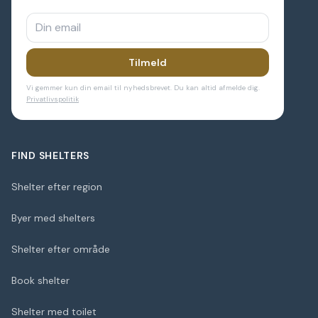
Tilmeld
Vi gemmer kun din email til nyhedsbrevet. Du kan altid afmelde dig.
Privatlivspolitik
FIND SHELTERS
Shelter efter region
Byer med shelters
Shelter efter område
Book shelter
Shelter med toilet