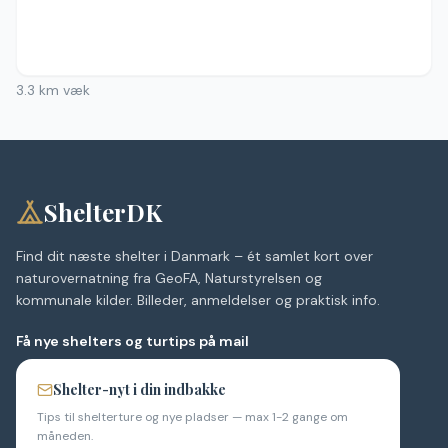
Ingen billeder
3.3
km væk
ShelterDK
Find dit næste shelter i Danmark – ét samlet kort over
naturovernatning fra GeoFA, Naturstyrelsen og
kommunale kilder. Billeder, anmeldelser og praktisk info.
Få nye shelters og turtips på mail
Shelter-nyt i din indbakke
Tips til shelterture og nye pladser — max 1-2 gange om
måneden.