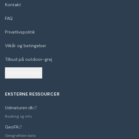
Kontakt
FAQ
Privatlivspolitik
Vilkår og betingelser
Tilbud på outdoor-grej
Cookieindstillinger
EKSTERNE RESSOURCER
Udinaturen.dk
(åbner i nyt faneblad)
Booking og info
GeoFA
(åbner i nyt faneblad)
Geografiske data