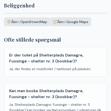
Beliggenhed
Leaflet
|
©
OpenStreetMap
+
Åbn i OpenStreetMap
Åbn i Google Maps
−
Ofte stillede spørgsmål
Er der toilet på Shelterplads Damagre,
Fussingø - shelter nr. 3 (bookbar)?
Ja, der findes et muldtoilet / tørkloset på pladsen.
Kan man booke Shelterplads Damagre,
Fussingø - shelter nr. 3 (bookbar)?
Ja, Shelterplads Damagre, Fussingø - shelter nr. 3
(bookbar) kan bookes via Naturstyrelsen / udinaturen.dk