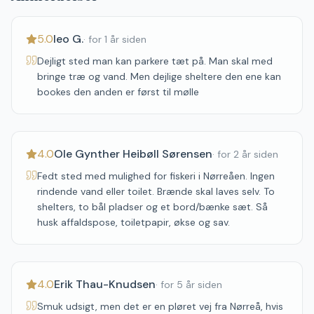
5.0
leo G.
·
for 1 år siden
Dejligt sted man kan parkere tæt på. Man skal med
bringe træ og vand. Men dejlige sheltere den ene kan
bookes den anden er først til mølle
4.0
Ole Gynther Heibøll Sørensen
·
for 2 år siden
Fedt sted med mulighed for fiskeri i Nørreåen. Ingen
rindende vand eller toilet. Brænde skal laves selv. To
shelters, to bål pladser og et bord/bænke sæt. Så
husk affaldspose, toiletpapir, økse og sav.
4.0
Erik Thau-Knudsen
·
for 5 år siden
Smuk udsigt, men det er en pløret vej fra Nørreå, hvis