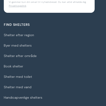
Vi gemmer kun din email til nyhedsbrevet. Du kan altid afmelde dig.
Privatlivspolitik
FIND SHELTERS
Shelter efter region
Byer med shelters
Shelter efter område
Book shelter
Shelter med toilet
Shelter med vand
Handicapvenlige shelters