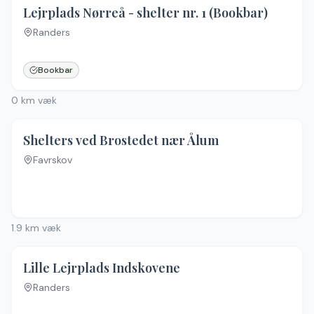
4.3
(
20
)
Lejrplads Nørreå - shelter nr. 1 (Bookbar)
Randers
Bookbar
0
km væk
Shelters ved Brostedet nær Ålum
Favrskov
Ingen billeder
1.9
km væk
Lille Lejrplads Indskovene
Randers