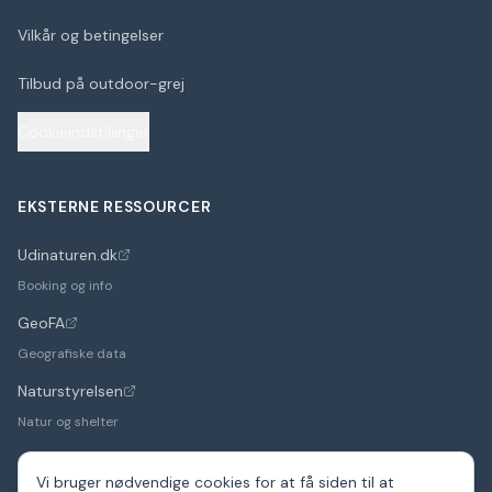
Vilkår og betingelser
Tilbud på outdoor-grej
Cookieindstillinger
EKSTERNE RESSOURCER
Udinaturen.dk
(åbner i nyt faneblad)
Booking og info
GeoFA
(åbner i nyt faneblad)
Geografiske data
Naturstyrelsen
(åbner i nyt faneblad)
Natur og shelter
Vi bruger nødvendige cookies for at få siden til at