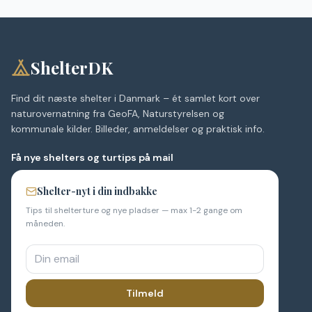
ShelterDK
Find dit næste shelter i Danmark – ét samlet kort over
naturovernatning fra GeoFA, Naturstyrelsen og
kommunale kilder. Billeder, anmeldelser og praktisk info.
Få nye shelters og turtips på mail
Shelter-nyt i din indbakke
Tips til shelterture og nye pladser — max 1-2 gange om
måneden.
Tilmeld