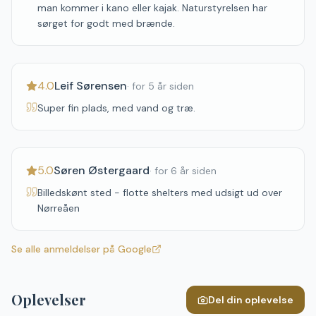
man kommer i kano eller kajak. Naturstyrelsen har
sørget for godt med brænde.
4.0
Leif Sørensen
·
for 5 år siden
Super fin plads, med vand og træ.
5.0
Søren Østergaard
·
for 6 år siden
Billedskønt sted - flotte shelters med udsigt ud over
Nørreåen
Se alle anmeldelser på Google
Oplevelser
Del din oplevelse