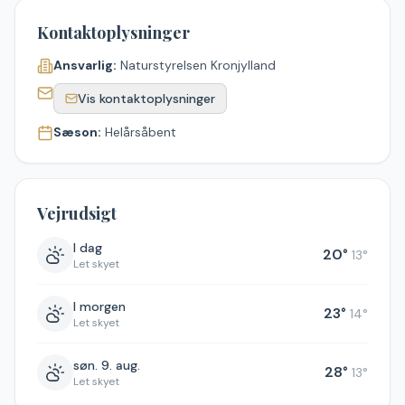
Kontaktoplysninger
Ansvarlig:
Naturstyrelsen Kronjylland
Vis kontaktoplysninger
Sæson:
Helårsåbent
Vejrudsigt
I dag
20
°
13
°
Let skyet
I morgen
23
°
14
°
Let skyet
søn. 9. aug.
28
°
13
°
Let skyet