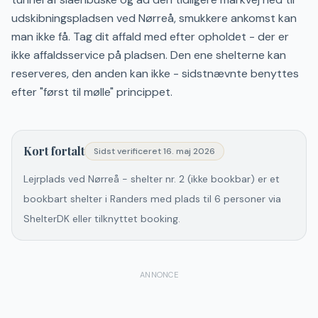
udskibningspladsen ved Nørreå, smukkere ankomst kan
man ikke få. Tag dit affald med efter opholdet - der er
ikke affaldsservice på pladsen. Den ene shelterne kan
reserveres, den anden kan ikke - sidstnævnte benyttes
efter "først til mølle" princippet.
Kort fortalt
Sidst verificeret
16. maj 2026
Lejrplads ved Nørreå - shelter nr. 2 (ikke bookbar) er et
bookbart shelter i Randers med plads til 6 personer via
ShelterDK eller tilknyttet booking.
ANNONCE