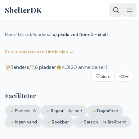
Spring til indhold
ShelterDK
Lejrplads ved Nørreå - shelter
Hjem
/
Jylland
/
Randers
/
Lejrplads ved Nørreå - shelter nr. 2 (ikke bookbar)
nr. 2 (ikke bookbar)
4.3
(
20
anmeldelser)
Randers
Se alle shelters
ved
Limfjorden
→
Randers
6
pladser
4.3
(
20
anmeldelser)
Gem
Del
Faciliteter
Pladser
·
6
Region
·
Jylland
Døgnåben
Ingen vand
Bookbar
Sæson
·
Helårsåbent