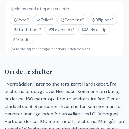
Hjælp os med at opdatere info
Vand?
🚽
Toilet?
Parkering?
Bålplads?
Hund tilladt?
Legeplads?
Skriv et tip
Billede
Alle bidrag gennemgås af admin inden de vises
Om dette shelter
I Nørreådalen ligger to shelters gemt i landskabet. Fra
shelterne er udsigt over Nørreåen. Kommer man i kano,
er der ca. 150 meter op til de to shelters fra åen. Der er
plads til ca. 6-8 personer i hver shelter. Kommer man i bil
parkerer man lige inden for skovdiget ved Gl. Viborgvej.
Herfra er der ca. 100 meter ned til shelterne. Man går i en
tunnel af slåenbuske og ad den tidligere markvej ned til