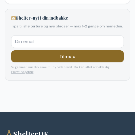
Shelter-nyt i din indbakke
Tips til shelterture og nye pladser — max 1-2 gange om måneden.
Tilmeld
Vi gemmer kun din email til nyhedsbrevet. Du kan altid afmelde dig.
Privatlivspolitik
ShelterDK