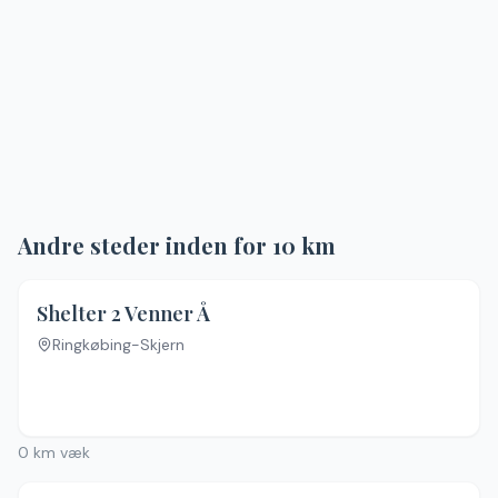
Andre steder inden for
10
km
4.1
(
17
)
Shelter 2 Venner Å
Ringkøbing-Skjern
0
km væk