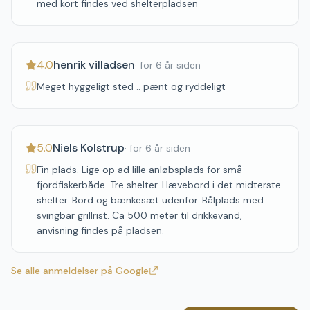
med kort findes ved shelterpladsen
4.0
henrik villadsen
·
for 6 år siden
Meget hyggeligt sted .. pænt og ryddeligt
5.0
Niels Kolstrup
·
for 6 år siden
Fin plads. Lige op ad lille anløbsplads for små
fjordfiskerbåde. Tre shelter. Hævebord i det midterste
shelter. Bord og bænkesæt udenfor. Bålplads med
svingbar grillrist. Ca 500 meter til drikkevand,
anvisning findes på pladsen.
Se alle anmeldelser på Google