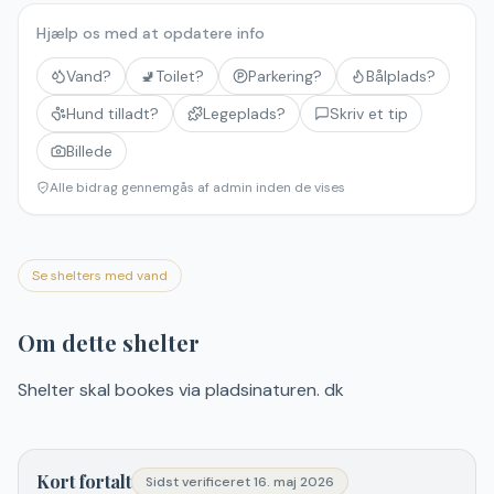
Hjælp os med at opdatere info
Vand?
🚽
Toilet?
Parkering?
Bålplads?
Hund tilladt?
Legeplads?
Skriv et tip
Billede
Alle bidrag gennemgås af admin inden de vises
Se shelters med vand
Om dette shelter
Shelter skal bookes via pladsinaturen. dk
Kort fortalt
Sidst verificeret
16. maj 2026