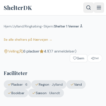
Spring til indhold
ShelterDK
Hjem
/
Jylland
/
Ringkøbing-Skjern
/
Shelter 1 Venner Å
Shelter 1 Venner Å
4.1
(
17
anmeldelser)
Velling
Se alle shelters
på
Hærvejen
→
Velling
6
pladser
4.1
(
17
anmeldelser)
Gem
Del
Faciliteter
Pladser
·
6
Region
·
Jylland
Vand
Bookbar
Sæson
·
Ukendt