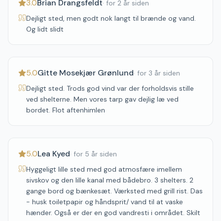
3.0
Brian Drangsfeldt
·
for 2 år siden
Dejligt sted, men godt nok langt til brænde og vand.
Og lidt slidt
5.0
Gitte Mosekjær Grønlund
·
for 3 år siden
Dejligt sted. Trods god vind var der forholdsvis stille
ved shelterne. Men vores tarp gav dejlig læ ved
bordet. Flot aftenhimlen
5.0
Lea Kyed
·
for 5 år siden
Hyggeligt lille sted med god atmosfære imellem
sivskov og den lille kanal med bådebro. 3 shelters. 2
gange bord og bænkesæt. Værksted med grill rist. Das
- husk toiletpapir og håndsprit/ vand til at vaske
hænder. Også er der en god vandresti i området. Skilt