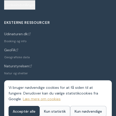
Cookieindstillinger
EKSTERNE RESSOURCER
Udinaturen.dk
(åbner i nyt faneblad)
Booking og info
GeoFA
(åbner i nyt faneblad)
Geografiske data
Naturstyrelsen
(åbner i nyt faneblad)
Natur og shelter
Vi bruger nødvendige cookies for at få siden til at
fungere. Derudover kan du vælge statistikcookies fra
©
2026
Google.
ShelterDK. Et hobbyprojekt – data fra GeoFA og andre
Læs mere om cookies
offentlige kilder.
Shelters i hele Danmark
Acceptér alle
Kun statistik
Kun nødvendige