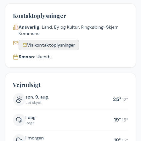
Kontaktoplysninger
Ansvarlig:
Land, By og Kultur, Ringkøbing-Skjern
Kommune
Vis kontaktoplysninger
Sæson:
Ukendt
Vejrudsigt
søn. 9. aug.
25
°
12
°
Let skyet
I dag
19
°
15
°
Regn
I morgen
18
°
15
°