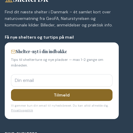
Find dit næste shelter i Danmark – ét samlet kort over
naturovernatning fra GeoFA, Naturstyrelsen og
kommunale kilder. Billeder, anmeldelser og praktisk info.
Få nye shelters og turtips på mail
Shelter-nyt i din indbakke
Tips til shelterture og nye pladser — max 1-2 gange om
måneden.
Tilmeld
Vi gemmer kun din email til nyhedsbrevet. Du kan altid afmelde dig.
Privatlivspolitik