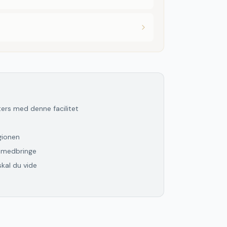
lters med denne facilitet
gionen
l medbringe
skal du vide