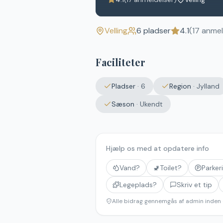
Velling
6
pladser
4.1
(
17
anmel
Faciliteter
Pladser
·
6
Region
·
Jylland
Sæson
·
Ukendt
Hjælp os med at opdatere info
Vand?
🚽
Toilet?
Parker
Legeplads?
Skriv et tip
Alle bidrag gennemgås af admin inden 