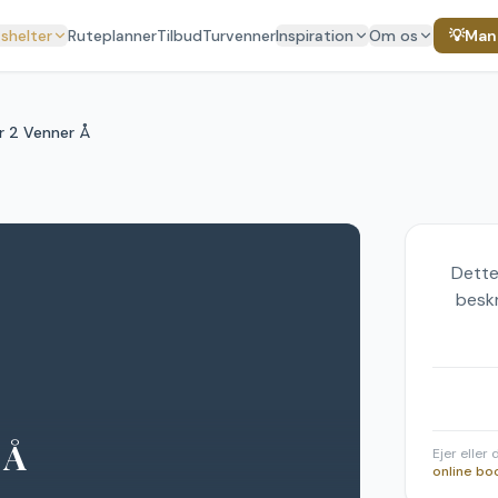
 shelter
Ruteplanner
Tilbud
Turvenner
Inspiration
Om os
💡
Mang
r 2 Venner Å
Dette
beskr
 Å
Ejer eller
online bo