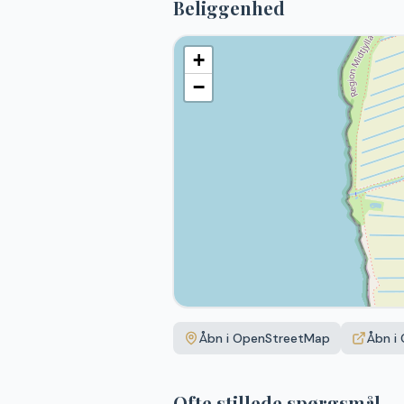
Beliggenhed
+
−
Åbn i OpenStreetMap
Åbn i
Ofte stillede spørgsmål