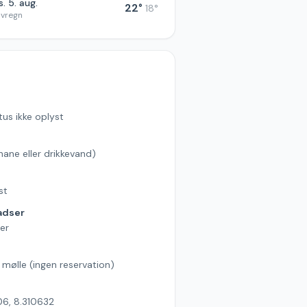
. 5. aug.
22
°
18
°
øvregn
tus ikke oplyst
hane eller drikkevand)
s
st
adser
er
l mølle (ingen reservation)
6, 8.310632