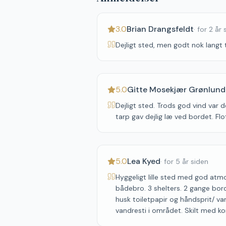
3.0
Brian Drangsfeldt
·
for 2 år 
Dejligt sted, men godt nok langt t
5.0
Gitte Mosekjær Grønlund
Dejligt sted. Trods god vind var d
tarp gav dejlig læ ved bordet. Fl
5.0
Lea Kyed
·
for 5 år siden
Hyggeligt lille sted med god atm
bådebro. 3 shelters. 2 gange bor
husk toiletpapir og håndsprit/ va
vandresti i området. Skilt med ko