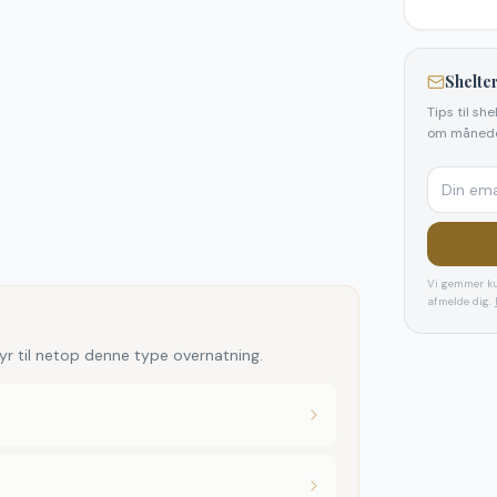
Shelter
Tips til sh
om månede
Vi gemmer ku
afmelde dig.
yr til netop denne type overnatning.