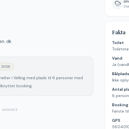
ons
St
Fakta
en. dk
Toilet
Toiletsta
Vand
Ja (vand
j 2026
Bålplad
helter i Velling med plads til 6 personer med
Ikke oply
ilknyttet booking.
Antal pl
6 person
Booking
ANNONCE
Første ti
GPS
56.04010