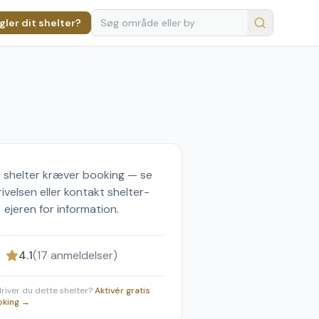
ler dit shelter?
 shelter kræver booking — se
ivelsen eller kontakt shelter-
ejeren for information.
4.1
(
17
anmeldelser)
 driver du dette shelter?
Aktivér gratis
oking →