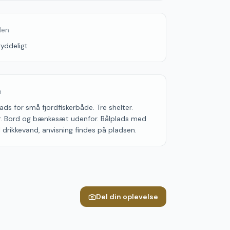
den
ryddeligt
n
lads for små fjordfiskerbåde. Tre shelter.
r. Bord og bænkesæt udenfor. Bålplads med
il drikkevand, anvisning findes på pladsen.
Del din oplevelse