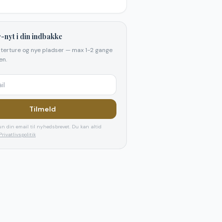
-nyt i din indbakke
elterture og nye pladser — max 1-2 gange
n.
Tilmeld
n din email til nyhedsbrevet. Du kan altid
Privatlivspolitik