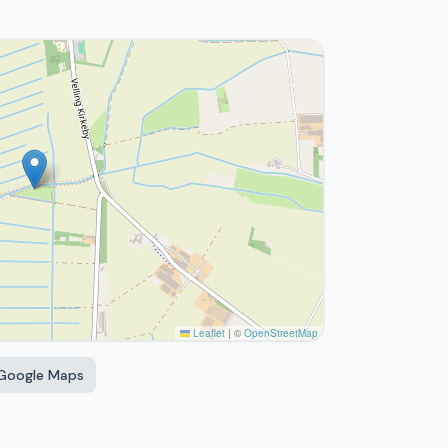
Leaflet
|
©
OpenStreetMap
 Google Maps