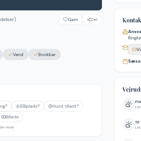
delser)
Kontak
Gem
Del
Ansva
Ringk
Vi
Vand
Bookbar
Sæso
Vejrud
ma
ing?
Bålplads?
Hund tilladt?
Let
Billede
tir
de vises
Let