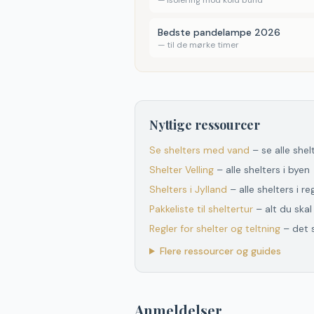
—
isolering mod kold bund
Bedste pandelampe 2026
—
til de mørke timer
Nyttige ressourcer
Se shelters med vand
– se alle she
Shelter
Velling
– alle shelters i byen
Shelters
i
Jylland
– alle shelters
i
re
Pakkeliste til sheltertur
– alt du ska
Regler for shelter og teltning
– det 
Flere ressourcer og guides
Anmeldelser