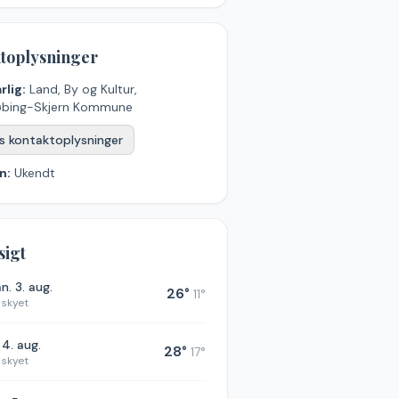
toplysninger
rlig:
Land, By og Kultur,
øbing-Skjern Kommune
s kontaktoplysninger
n:
Ukendt
sigt
n. 3. aug.
26
°
11
°
 skyet
. 4. aug.
28
°
17
°
 skyet