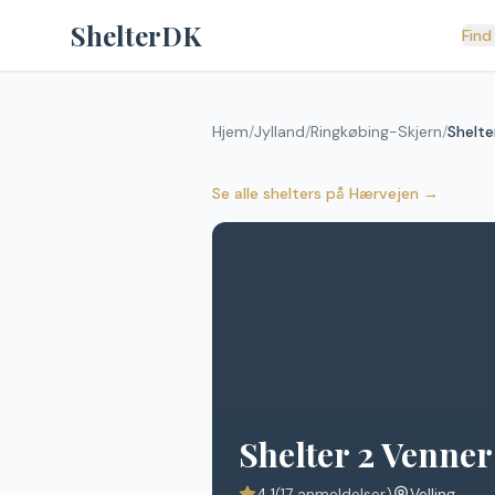
Spring til indhold
ShelterDK
Find
Hjem
/
Jylland
/
Ringkøbing-Skjern
/
Shelte
Se alle shelters
på
Hærvejen
→
Shelter 2 Venner
4.1
(
17
anmeldelser)
Velling