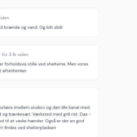
siden
il brænde og vand. Og lidt slidt
·
for 3 år siden
er forholdsvis stille ved shelterne. Men vores
ot aftenhimlen
osfære imellem sivskov og den lille kanal med
d og bænkesæt. Værksted med grill rist. Das -
nd til at vaske hænder. Også er der en god
rt findes ved shelterpladsen