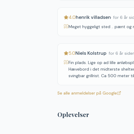
4.0
henrik villadsen
·
for 6 år si
Meget hyggeligt sted .. pænt og 
5.0
Niels Kolstrup
·
for 6 år side
Fin plads. Lige op ad lille anløbsp
Hævebord i det midterste shelte
svingbar grillrist. Ca 500 meter t
Se alle anmeldelser på Google
Oplevelser