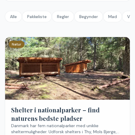
Alle
Pakkeliste
Regler
Begynder
Mad
Vin
Natur
Shelter i nationalparker – find
naturens bedste pladser
Danmark har fem nationalparker med unikke
sheltermuligheder. Udforsk shelters i Thy, Mols Bjerge,