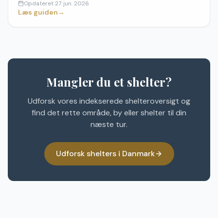
Opdateret
27. jun. 2026
Vadehavet, Skjoldungernes Land og Kongernes
Læs guiden
→
Nordsjaelland.
Mangler du et shelter?
Udforsk vores indekserede shelteroversigt og
find det rette område, by eller shelter til din
næste tur.
Udforsk shelters i Danmark