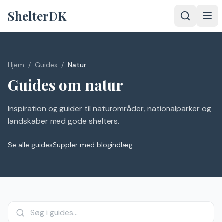
Spring til indhold
ShelterDK
Hjem
/
Guides
/
Natur
Guides om
natur
Inspiration og guider til naturområder, nationalparker og
landskaber med gode shelters.
Se alle guides
Suppler med blogindlæg