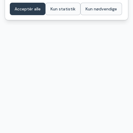
Acceptér alle
Kun statistik
Kun nødvendige
ShelterDK
Find dit næste shelter i Danmark – ét samlet kort over
naturovernatning fra GeoFA, Naturstyrelsen og
kommunale kilder. Billeder, anmeldelser og praktisk info.
Få nye shelters og turtips på mail
Shelter-nyt i din indbakke
Tips til shelterture og nye pladser — max 1-2 gange om
måneden.