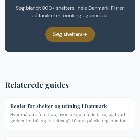
Søg blandt 800+ shelters i hele Danmark. Filtrer
på faciliteter, booking og område.
Søg shelters
Relaterede guides
Regler
Regler for shelter og teltning i Danmark
Hvor må du slå telt op, hvor længe må du blive, og hvad
gælder for bål og fri teltning? Få styr på alle reglerne for
shelter og teltning i Danmark — og hvor du må overnatte
lovligt og gratis.