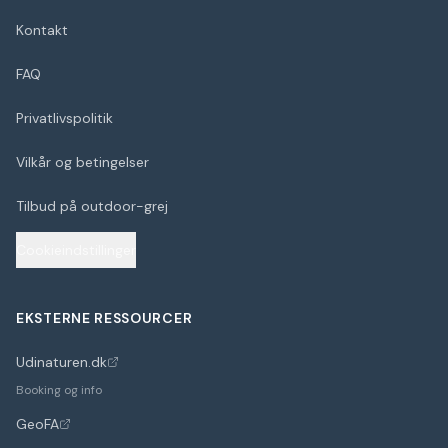
Kontakt
FAQ
Privatlivspolitik
Vilkår og betingelser
Tilbud på outdoor-grej
Cookieindstillinger
EKSTERNE RESSOURCER
Udinaturen.dk
(åbner i nyt faneblad)
Booking og info
GeoFA
(åbner i nyt faneblad)