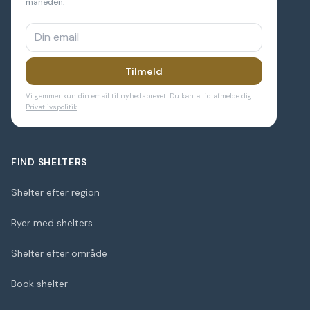
måneden.
Tilmeld
Vi gemmer kun din email til nyhedsbrevet. Du kan altid afmelde dig.
Privatlivspolitik
FIND SHELTERS
Shelter efter region
Byer med shelters
Shelter efter område
Book shelter