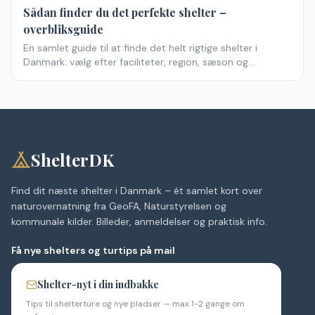
Begynder
Sådan finder du det perfekte shelter –
overbliksguide
En samlet guide til at finde det helt rigtige shelter i
Danmark: vælg efter faciliteter, region, sæson og
bookingmuligheder med ShelterDKs filtre.
ShelterDK
Find dit næste shelter i Danmark – ét samlet kort over
naturovernatning fra GeoFA, Naturstyrelsen og
kommunale kilder. Billeder, anmeldelser og praktisk info.
Få nye shelters og turtips på mail
Shelter-nyt i din indbakke
Tips til shelterture og nye pladser — max 1-2 gange om