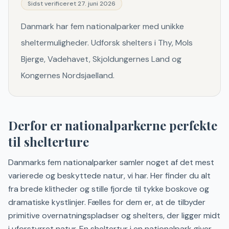
Sidst verificeret
27. juni 2026
Danmark har fem nationalparker med unikke
sheltermuligheder. Udforsk shelters i Thy, Mols
Bjerge, Vadehavet, Skjoldungernes Land og
Kongernes Nordsjaelland.
Derfor er nationalparkerne perfekte
til shelterture
Danmarks fem nationalparker samler noget af det mest
varierede og beskyttede natur, vi har. Her finder du alt
fra brede klitheder og stille fjorde til tykke boskove og
dramatiske kystlinjer. Fælles for dem er, at de tilbyder
primitive overnatningspladser og shelters, der ligger midt
i uforstyrret natur. En sheltertur i en nationalpark giver