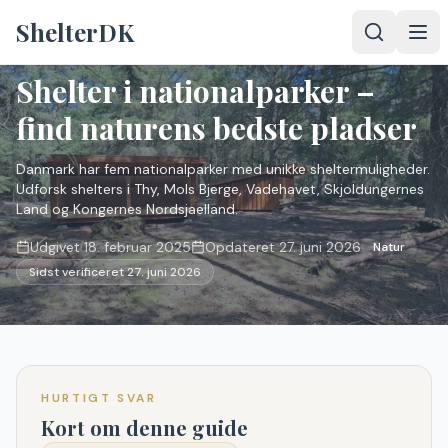
Spring til indhold
ShelterDK
Hjem
/
Guides
/
Shelter i nationalparker – find naturens bedste pladser
Shelter i nationalparker –
find naturens bedste pladser
Danmark har fem nationalparker med unikke sheltermuligheder.
Udforsk shelters i Thy, Mols Bjerge, Vadehavet, Skjoldungernes
Land og Kongernes Nordsjaelland.
Udgivet
18. februar 2025
Opdateret
27. juni 2026
Natur
Sidst verificeret
27. juni 2026
HURTIGT SVAR
Kort om denne guide