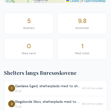
Leaflet
|
©
OpenStreetMap
5
9.8
Shelters
Kilometer
0
1
Med vand
Med toilet
Shelters langs
Buresøskovene
Ganløse Eged, shelterplads med to shelters
1
40 m
fra ruten
12
pl.
Slagslunde Skov, shelterplads med to shelters
2
60 m
fra ruten
12
pl.