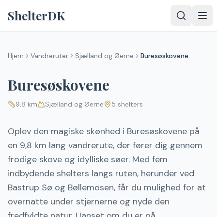
Spring til indhold
ShelterDK
Hjem
Vandreruter
Sjælland og Øerne
Buresøskovene
Buresøskovene
9.8
km
Sjælland og Øerne
5
shelters
Oplev den magiske skønhed i Buresøskovene på
en 9,8 km lang vandrerute, der fører dig gennem
frodige skove og idylliske søer. Med fem
indbydende shelters langs ruten, herunder ved
Bastrup Sø og Bøllemosen, får du mulighed for at
overnatte under stjernerne og nyde den
fredfyldte natur. Uanset om du er på