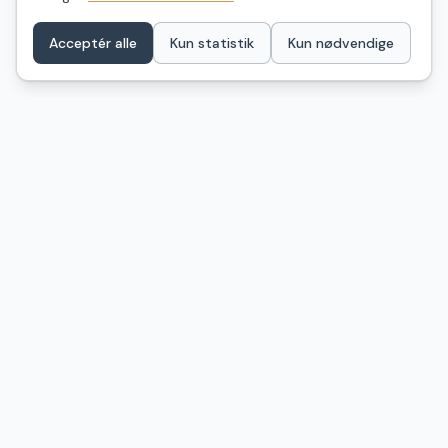
Acceptér alle
Kun statistik
Kun nødvendige
ShelterDK
Find dit næste shelter i Danmark – ét samlet kort over
naturovernatning fra GeoFA, Naturstyrelsen og
kommunale kilder. Billeder, anmeldelser og praktisk info.
Få nye shelters og turtips på mail
Shelter-nyt i din indbakke
Tips til shelterture og nye pladser — max 1-2 gange om