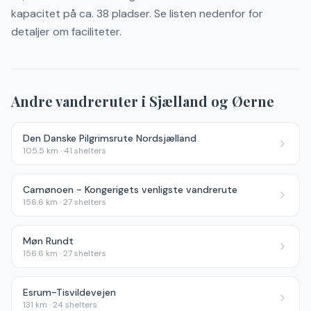
kapacitet på ca. 38 pladser. Se listen nedenfor for
detaljer om faciliteter.
Andre vandreruter i
Sjælland og Øerne
Den Danske Pilgrimsrute Nordsjælland
105.5
km ·
41
shelters
Camønoen - Kongerigets venligste vandrerute
156.6
km ·
27
shelters
Møn Rundt
156.6
km ·
27
shelters
Esrum-Tisvildevejen
131
km ·
24
shelters