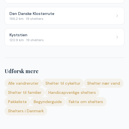
Den Danske Klosterrute
196.2
km ·
19
shelters
Kyststien
120.9
km ·
19
shelters
Udforsk mere
Alle vandreruter
Shelter til cykeltur
Shelter nær vand
Shelter til familier
Handicapvenlige shelters
Pakkeliste
Begynderguide
Fakta om shelters
Shelters i Danmark