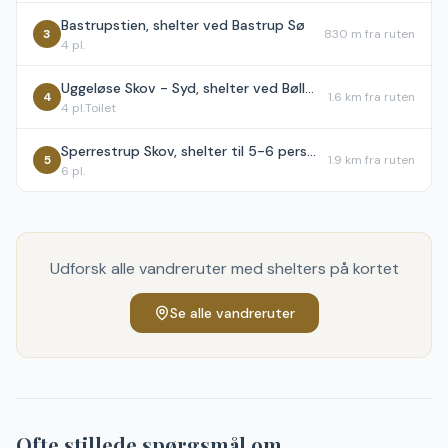
Bastrupstien, shelter ved Bastrup Sø
3
830 m
fra ruten
4
pl.
Uggeløse Skov - Syd, shelter ved Bøllemosen
4
1.6 km
fra ruten
4
pl.
Toilet
Sperrestrup Skov, shelter til 5-6 personer
5
1.9 km
fra ruten
6
pl.
Udforsk alle vandreruter med shelters på kortet
Se alle vandreruter
Ofte stillede spørgsmål om