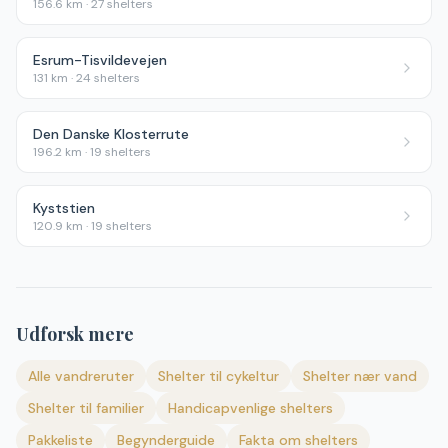
156.6
km ·
27
shelters
Esrum-Tisvildevejen
131
km ·
24
shelters
Den Danske Klosterrute
196.2
km ·
19
shelters
Kyststien
120.9
km ·
19
shelters
Udforsk mere
Alle vandreruter
Shelter til cykeltur
Shelter nær vand
Shelter til familier
Handicapvenlige shelters
Pakkeliste
Begynderguide
Fakta om shelters