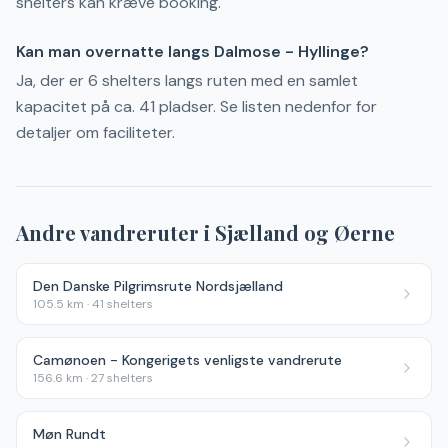
shelters kan kræve booking.
Kan man overnatte langs Dalmose - Hyllinge?
Ja, der er 6 shelters langs ruten med en samlet
kapacitet på ca. 41 pladser. Se listen nedenfor for
detaljer om faciliteter.
Andre vandreruter i
Sjælland og Øerne
Den Danske Pilgrimsrute Nordsjælland
105.5
km ·
41
shelters
Camønoen - Kongerigets venligste vandrerute
156.6
km ·
27
shelters
Møn Rundt