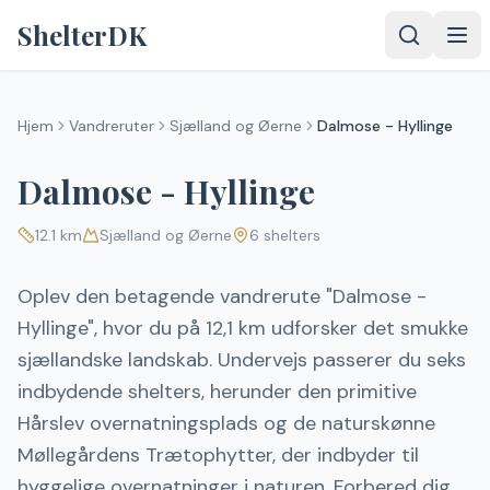
Spring til indhold
ShelterDK
Hjem
Vandreruter
Sjælland og Øerne
Dalmose - Hyllinge
Dalmose - Hyllinge
12.1
km
Sjælland og Øerne
6
shelters
Oplev den betagende vandrerute "Dalmose -
Hyllinge", hvor du på 12,1 km udforsker det smukke
sjællandske landskab. Undervejs passerer du seks
indbydende shelters, herunder den primitive
Hårslev overnatningsplads og de naturskønne
Møllegårdens Trætophytter, der indbyder til
hyggelige overnatninger i naturen. Forbered dig