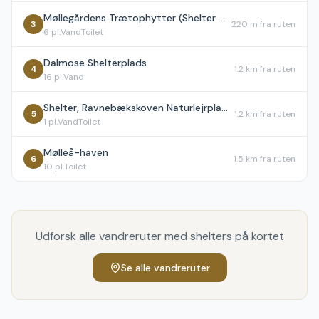
Møllegårdens Trætophytter (Shelter og bålhytte)
3
220 m
fra ruten
6
pl.
Vand
Toilet
Dalmose Shelterplads
4
1.2 km
fra ruten
16
pl.
Vand
Shelter, Ravnebækskoven Naturlejrplads
5
1.2 km
fra ruten
1
pl.
Vand
Toilet
Mølleå-haven
6
1.5 km
fra ruten
10
pl.
Toilet
Udforsk alle vandreruter med shelters på kortet
Se alle vandreruter