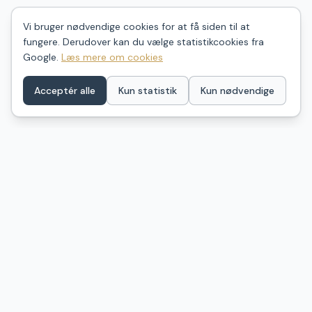
Vi bruger nødvendige cookies for at få siden til at
fungere. Derudover kan du vælge statistikcookies fra
Google.
Læs mere om cookies
Acceptér alle
Kun statistik
Kun nødvendige
ShelterDK
Find dit næste shelter i Danmark – ét samlet kort over
naturovernatning fra GeoFA, Naturstyrelsen og
kommunale kilder. Billeder, anmeldelser og praktisk info.