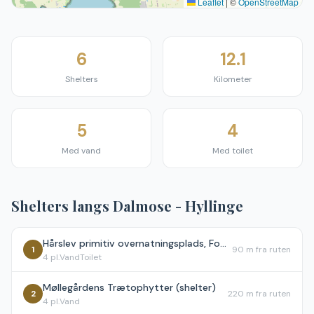
Leaflet
|
©
OpenStreetMap
6
12.1
Shelters
Kilometer
5
4
Med vand
Med toilet
Shelters langs
Dalmose - Hyllinge
Hårslev primitiv overnatningsplads, Fodsporet
1
90 m
fra ruten
4
pl.
Vand
Toilet
Møllegårdens Trætophytter (shelter)
2
220 m
fra ruten
4
pl.
Vand