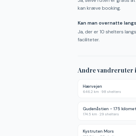
Ja, selve ruten er gratis a
kan kræve booking.
Kan man overnatte lang
Ja, der er 10 shelters lan
faciliteter.
Andre vandreruter 
Hærvejen
646.2
km ·
98
shelters
174.5
km ·
29
shelters
Kystruten Mors