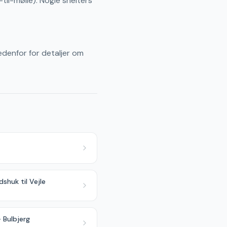
til-mølle). Nogle shelters
edenfor for detaljer om
dshuk til Vejle
 Bulbjerg