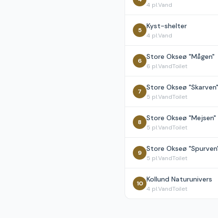
4
pl.
Vand
Kyst-shelter
5
4
pl.
Vand
Store Okseø "Mågen"
6
6
pl.
Vand
Toilet
Store Okseø "Skarven
7
5
pl.
Vand
Toilet
Store Okseø "Mejsen"
8
5
pl.
Vand
Toilet
Store Okseø "Spurven
9
5
pl.
Vand
Toilet
Kollund Naturunivers
10
4
pl.
Vand
Toilet