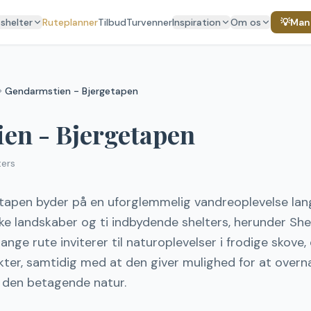
 shelter
Ruteplanner
Tilbud
Turvenner
Inspiration
Om os
💡
Mang
Gendarmstien - Bjergetapen
en - Bjergetapen
ters
apen byder på en uforglemmelig vandreoplevelse langs
e landskaber og ti indbydende shelters, herunder Shel
ange rute inviterer til naturoplevelser i frodige skove,
er, samtidig med at den giver mulighed for at overna
i den betagende natur.