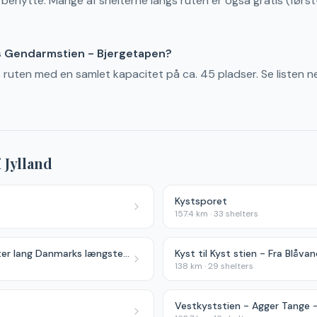
t benytte. Mange af shelterne langs ruten er også gratis (først-
s Gendarmstien - Bjergetapen?
gs ruten med en samlet kapacitet på ca. 45 pladser. Se listen n
i
Jylland
Kystsporet
157.4
km ·
33
shelters
Gudenåstien - 175 kilometer lang Danmarks længste å
Kyst til Kyst stien - Fra Blåvan
138
km ·
29
shelters
Vestkyststien - Agger Tange -