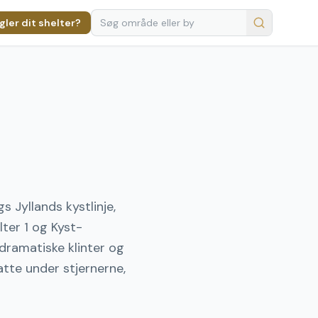
ler dit shelter?
 Jyllands kystlinje,
ter 1 og Kyst-
 dramatiske klinter og
tte under stjernerne,