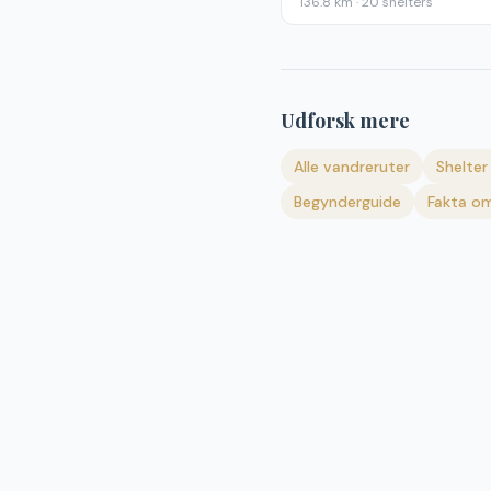
136.8
km ·
20
shelters
Udforsk mere
Alle vandreruter
Shelter 
Begynderguide
Fakta om