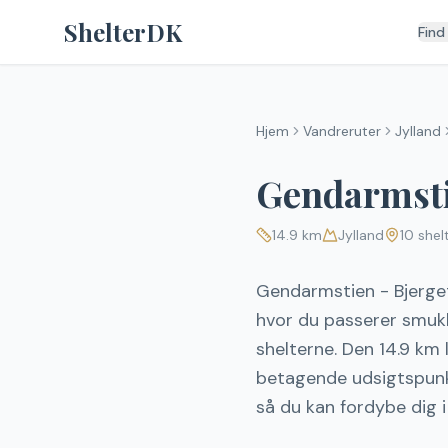
Spring til indhold
ShelterDK
Find
Hjem
Vandreruter
Jylland
Gendarmsti
14.9
km
Jylland
10
shel
Gendarmstien - Bjerget
hvor du passerer smukk
shelterne. Den 14.9 km l
betagende udsigtspunkt
så du kan fordybe dig 