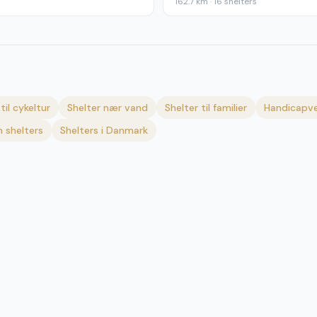
162.7
km ·
16
shelters
til cykeltur
Shelter nær vand
Shelter til familier
Handicapve
 shelters
Shelters i Danmark