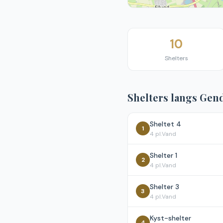
10
Shelters
Shelters langs
Gend
Sheltet 4
1
4
pl.
Vand
Shelter 1
2
4
pl.
Vand
Shelter 3
3
4
pl.
Vand
Kyst-shelter
4