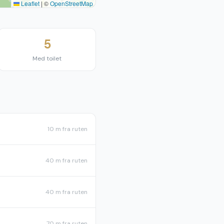
Leaflet
|
©
OpenStreetMap
5
Med toilet
10 m
fra ruten
40 m
fra ruten
40 m
fra ruten
70 m
fra ruten