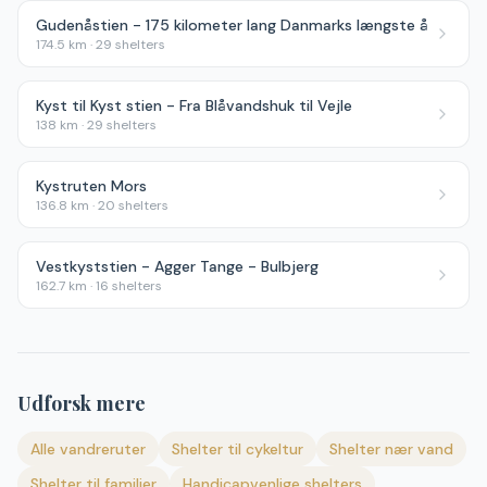
Gudenåstien - 175 kilometer lang Danmarks længste å
174.5
km ·
29
shelters
Kyst til Kyst stien - Fra Blåvandshuk til Vejle
138
km ·
29
shelters
Kystruten Mors
136.8
km ·
20
shelters
Vestkyststien - Agger Tange - Bulbjerg
162.7
km ·
16
shelters
Udforsk mere
Alle vandreruter
Shelter til cykeltur
Shelter nær vand
Shelter til familier
Handicapvenlige shelters