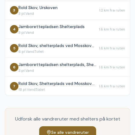
Rold Skov, Urskoven
3
1.2 km
fra ruten
3
pl.
Vand
Jamborettepladsen Shelterplads
4
1.6 km
fra ruten
3
pl.
Vand
Rold Skov, shelterplads ved Mosskovpavillonen - shelter nr. 2
5
1.6 km
fra ruten
6
pl.
Vand
Toilet
Jamborettepladsen shelterplads, Shelter 1
6
1.6 km
fra ruten
3
pl.
Vand
Rold Skov, Shelterplads ved Mosskovpavillonen - skal ikke bookes
7
1.6 km
fra ruten
18
pl.
Vand
Toilet
Udforsk alle vandreruter med shelters på kortet
Se alle vandreruter