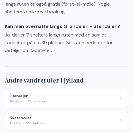
langs ruten er også gratis (først-til-mølle). Nogle
shelters kan kræve booking.
Kan man overnatte langs Grøndalen - Stendalen?
Ja, der er 7 shelters langs ruten med en samlet
kapacitet på ca. 39 pladser. Se listen nedenfor for
detaljer om faciliteter.
Andre vandreruter i
Jylland
Hærvejen
646.2
km ·
98
shelters
Kystsporet
157.4
km ·
33
shelters