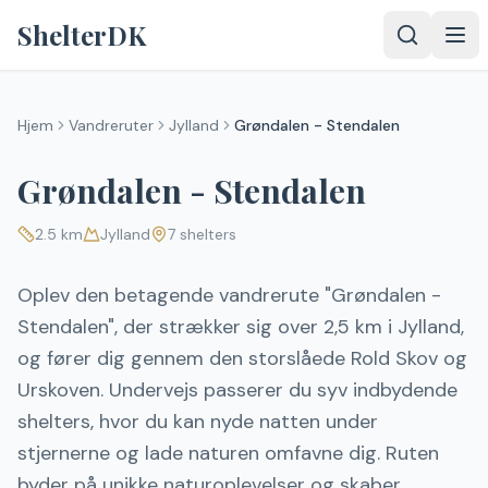
Spring til indhold
ShelterDK
Hjem
Vandreruter
Jylland
Grøndalen - Stendalen
Grøndalen - Stendalen
2.5
km
Jylland
7
shelters
Oplev den betagende vandrerute "Grøndalen -
Stendalen", der strækker sig over 2,5 km i Jylland,
og fører dig gennem den storslåede Rold Skov og
Urskoven. Undervejs passerer du syv indbydende
shelters, hvor du kan nyde natten under
stjernerne og lade naturen omfavne dig. Ruten
byder på unikke naturoplevelser og skaber