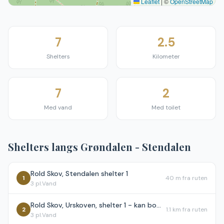
Leaflet
|
©
OpenStreetMap
7
2.5
Shelters
Kilometer
7
2
Med vand
Med toilet
Shelters langs
Grøndalen - Stendalen
Rold Skov, Stendalen shelter 1
1
40 m
fra ruten
3
pl.
Vand
Rold Skov, Urskoven, shelter 1 - kan bookes
2
1.1 km
fra ruten
3
pl.
Vand