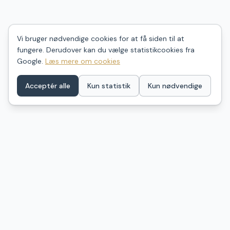
Vi bruger nødvendige cookies for at få siden til at
fungere. Derudover kan du vælge statistikcookies fra
Google.
Læs mere om cookies
Acceptér alle
Kun statistik
Kun nødvendige
ShelterDK
Find dit næste shelter i Danmark – ét samlet kort over
naturovernatning fra GeoFA, Naturstyrelsen og
kommunale kilder. Billeder, anmeldelser og praktisk info.