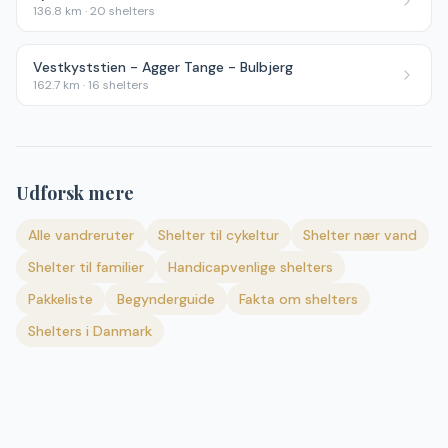
136.8
km ·
20
shelters
Vestkyststien - Agger Tange - Bulbjerg
162.7
km ·
16
shelters
Udforsk mere
Alle vandreruter
Shelter til cykeltur
Shelter nær vand
Shelter til familier
Handicapvenlige shelters
Pakkeliste
Begynderguide
Fakta om shelters
Shelters i Danmark