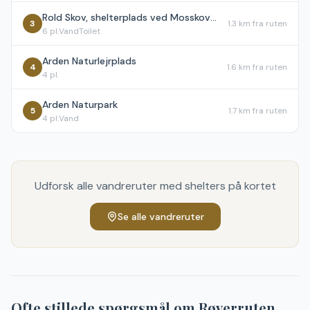
Rold Skov, shelterplads ved Mosskovpavillonen - shelter nr. 2
3
1.3 km
fra ruten
6
pl.
Vand
Toilet
Arden Naturlejrplads
4
1.6 km
fra ruten
4
pl.
Arden Naturpark
5
1.7 km
fra ruten
4
pl.
Vand
Udforsk alle vandreruter med shelters på kortet
Se alle vandreruter
Ofte stillede spørgsmål om
Røverruten