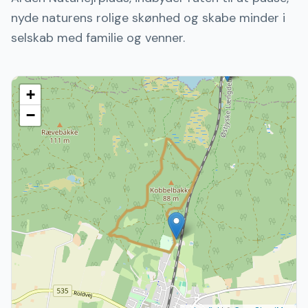
nyde naturens rolige skønhed og skabe minder i
selskab med familie og venner.
+
−