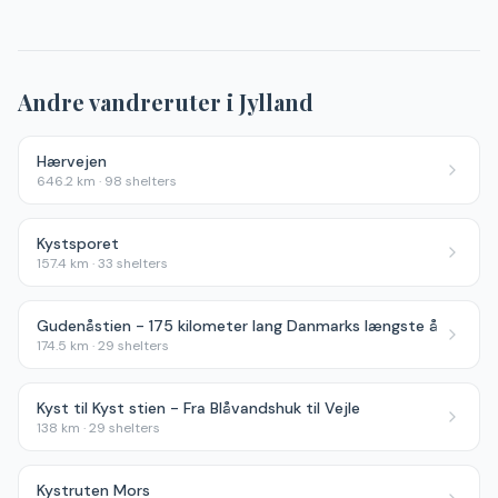
Andre vandreruter i
Jylland
Hærvejen
646.2
km ·
98
shelters
Kystsporet
157.4
km ·
33
shelters
Gudenåstien - 175 kilometer lang Danmarks længste å
174.5
km ·
29
shelters
Kyst til Kyst stien - Fra Blåvandshuk til Vejle
138
km ·
29
shelters
Kystruten Mors