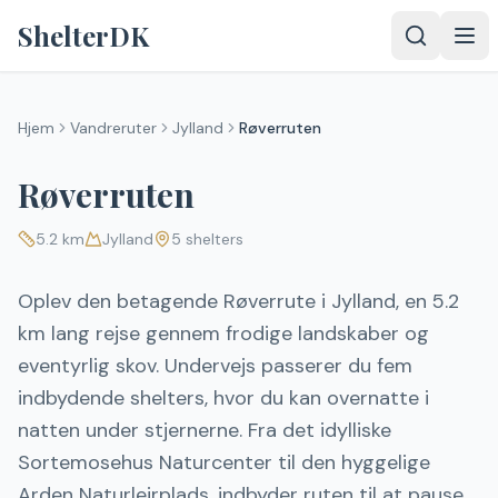
Spring til indhold
ShelterDK
Hjem
Vandreruter
Jylland
Røverruten
Røverruten
5.2
km
Jylland
5
shelters
Oplev den betagende Røverrute i Jylland, en 5.2
km lang rejse gennem frodige landskaber og
eventyrlig skov. Undervejs passerer du fem
indbydende shelters, hvor du kan overnatte i
natten under stjernerne. Fra det idylliske
Sortemosehus Naturcenter til den hyggelige
Arden Naturlejrplads, indbyder ruten til at pause,