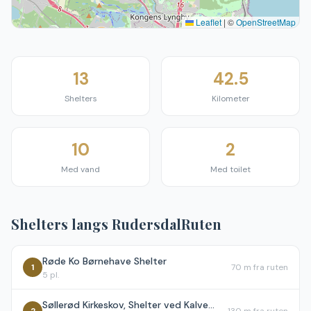
Leaflet
|
©
OpenStreetMap
13
42.5
Shelters
Kilometer
10
2
Med vand
Med toilet
Shelters langs
RudersdalRuten
Røde Ko Børnehave Shelter
1
70 m
fra ruten
5
pl.
Søllerød Kirkeskov, Shelter ved Kalvemosen