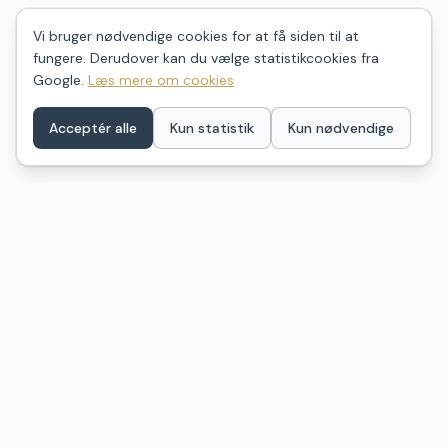
Vi bruger nødvendige cookies for at få siden til at
fungere. Derudover kan du vælge statistikcookies fra
Google.
Læs mere om cookies
Acceptér alle
Kun statistik
Kun nødvendige
ShelterDK
Find dit næste shelter i Danmark – ét samlet kort over
naturovernatning fra GeoFA, Naturstyrelsen og
kommunale kilder. Billeder, anmeldelser og praktisk info.