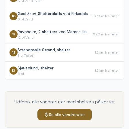
5
pl.
Vand
Toilet
Geel Skov, Shelterplads ved Birkedalsvej
10
670 m
fra ruten
6
pl.
Vand
Ravnholm, 2 shelters ved Marens Hulvej
11
990 m
fra ruten
12
pl.
Vand
Strandmølle Strand, shelter
12
1.2 km
fra ruten
3
pl.
Toilet
Sjælsølund, shelter
13
1.2 km
fra ruten
5
pl.
Udforsk alle vandreruter med shelters på kortet
Se alle vandreruter