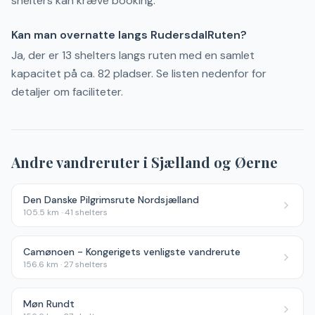
shelters kan kræve booking.
Kan man overnatte langs RudersdalRuten?
Ja, der er 13 shelters langs ruten med en samlet
kapacitet på ca. 82 pladser. Se listen nedenfor for
detaljer om faciliteter.
Andre vandreruter i
Sjælland og Øerne
Den Danske Pilgrimsrute Nordsjælland
105.5
km ·
41
shelters
Camønoen - Kongerigets venligste vandrerute
156.6
km ·
27
shelters
Møn Rundt