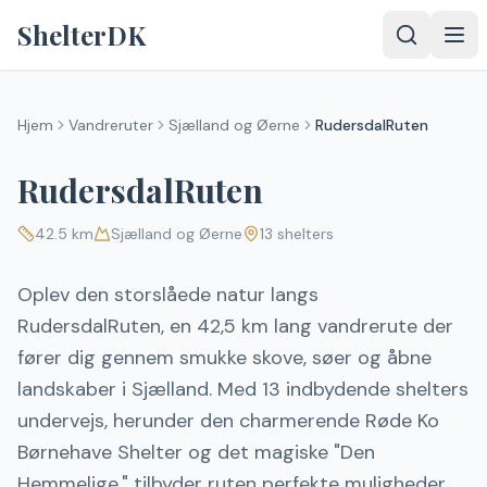
Spring til indhold
ShelterDK
Hjem
Vandreruter
Sjælland og Øerne
RudersdalRuten
RudersdalRuten
42.5
km
Sjælland og Øerne
13
shelters
Oplev den storslåede natur langs
RudersdalRuten, en 42,5 km lang vandrerute der
fører dig gennem smukke skove, søer og åbne
landskaber i Sjælland. Med 13 indbydende shelters
undervejs, herunder den charmerende Røde Ko
Børnehave Shelter og det magiske "Den
Hemmelige," tilbyder ruten perfekte muligheder