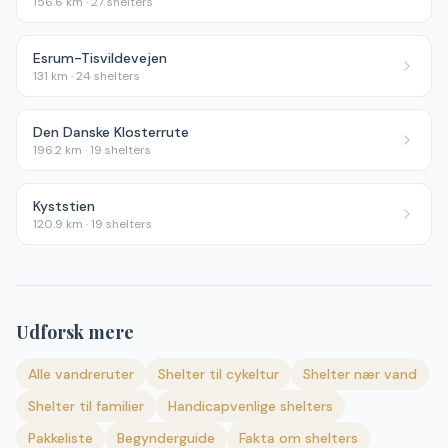
156.6
km ·
27
shelters
Esrum-Tisvildevejen
131
km ·
24
shelters
Den Danske Klosterrute
196.2
km ·
19
shelters
Kyststien
120.9
km ·
19
shelters
Udforsk mere
Alle vandreruter
Shelter til cykeltur
Shelter nær vand
Shelter til familier
Handicapvenlige shelters
Pakkeliste
Begynderguide
Fakta om shelters