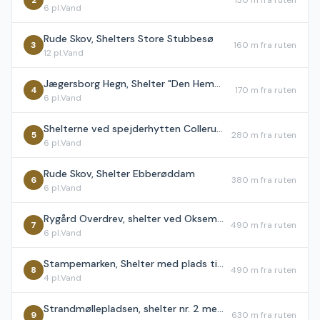
2
130 m
fra ruten
6
pl.
Vand
Rude Skov, Shelters Store Stubbesø
3
160 m
fra ruten
12
pl.
Vand
Jægersborg Hegn, Shelter "Den Hemmelige"
4
170 m
fra ruten
6
pl.
Vand
Shelterne ved spejderhytten Colleruphus, Holte
5
280 m
fra ruten
6
pl.
Vand
Rude Skov, Shelter Ebberøddam
6
380 m
fra ruten
6
pl.
Vand
Rygård Overdrev, shelter ved Oksemosen
7
490 m
fra ruten
6
pl.
Vand
Stampemarken, Shelter med plads til 5-6
8
490 m
fra ruten
4
pl.
Vand
Strandmøllepladsen, shelter nr. 2 med plads til 5-6
9
630 m
fra ruten