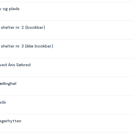
 og plads
 shelter nr. 2 (bookbar)
 shelter nr. 3 (ikke bookbar)
 ved Ans Søbred
ællinghøl
ads
ægerhytten