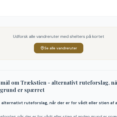
Udforsk alle vandreruter med shelters på kortet
Se alle vandreruter
gsmål om
Trækstien - alternativt ruteforslag, nå
n grund er spærret
alternativt ruteforslag, når der er for vådt eller stien a
eforslag, når der er for vådt eller stien af anden grund er spæ