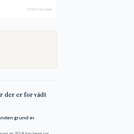
1.7 km
fra ruten
r der er for vådt
f anden grund er
rret er 52.8 km lang og