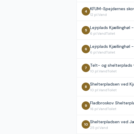
KFUM-Spejdernes skov
4
12
pl.
Vand
Lejrplads Kjællinghøl -
5
6
pl.
Vand
Toilet
Lejrplads Kjællinghøl -
6
6
pl.
Vand
Toilet
Telt- og shelterplads
7
10
pl.
Vand
Toilet
Shelterpladsen ved Kj
8
10
pl.
Vand
Toilet
Fladbroskov Shelterpl
9
16
pl.
Vand
Toilet
Shelterpladsen ved J
10
25
pl.
Vand