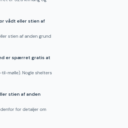
r vådt eller stien af
eller stien af anden grund
und er spærret gratis at
til-mølle). Nogle shelters
ller stien af anden
edenfor for detaljer om