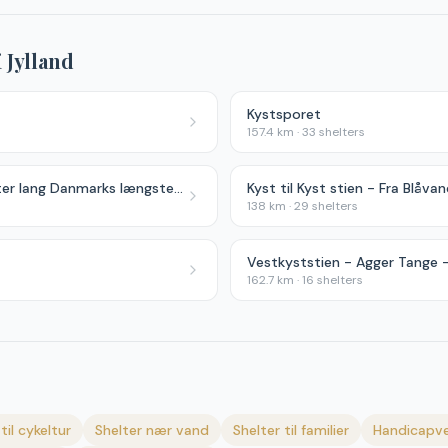
i
Jylland
Kystsporet
157.4
km ·
33
shelters
Gudenåstien - 175 kilometer lang Danmarks længste å
Kyst til Kyst stien - Fra Blåvan
138
km ·
29
shelters
Vestkyststien - Agger Tange -
162.7
km ·
16
shelters
til cykeltur
Shelter nær vand
Shelter til familier
Handicapve