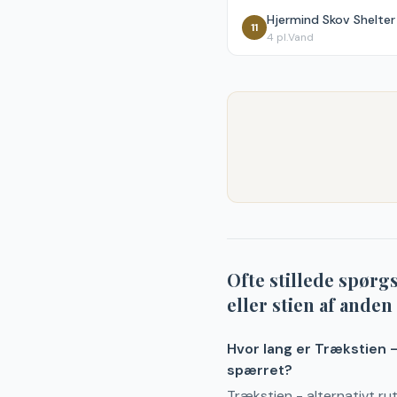
Hjermind Skov Shelter
11
4
pl.
Vand
Ofte stillede spør
eller stien af ande
Hvor lang er Trækstien - 
spærret?
Trækstien - alternativt rut