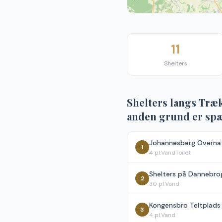
11
Shelters
Shelters langs
Træks
anden grund er sp
Johannesberg Overna
1
4
pl.
Vand
Toilet
Shelters på Dannebro
2
30
pl.
Vand
Kongensbro Teltplads
3
4
pl.
Vand