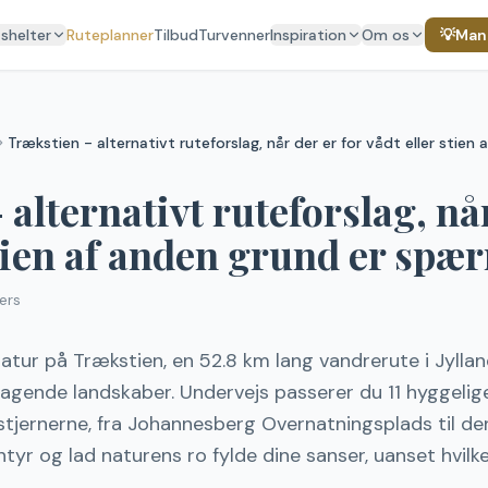
 shelter
Ruteplanner
Tilbud
Turvenner
Inspiration
Om os
💡
Mang
Trækstien - alternativt ruteforslag, når der er for vådt eller stien
alternativt ruteforslag, når
stien af anden grund er spær
ers
atur på Trækstien, en 52.8 km lang vandrerute i Jylla
gende landskaber. Undervejs passerer du 11 hyggelige
 stjernerne, fra Johannesberg Overnatningsplads til d
ntyr og lad naturens ro fylde dine sanser, uanset hvilk