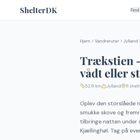
Spring til indhold
ShelterDK
Find
Hjem
Vandreruter
Jylland
Trækstien - 
vådt eller 
52.8
km
Jylland
11
shelt
Oplev den storslåede n
smukke skove og fremra
tilbringe natten under
Kjællinghøl. Tag på eve