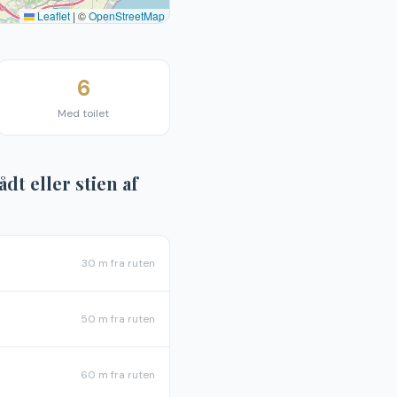
Leaflet
|
©
OpenStreetMap
6
Med toilet
ådt eller stien af
30 m
fra ruten
50 m
fra ruten
60 m
fra ruten