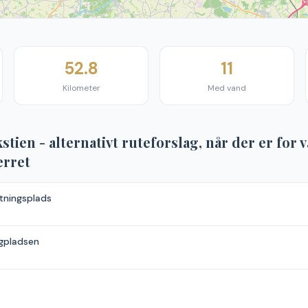
52.8
11
Kilometer
Med vand
tien - alternativt ruteforslag, når der er for v
ærret
tningsplads
gpladsen