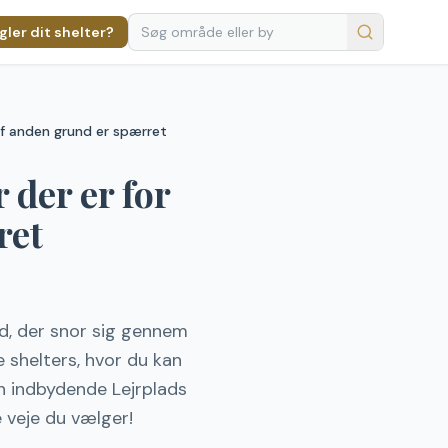
ler dit shelter?
 af anden grund er spærret
 der er for
ret
nd, der snor sig gennem
 shelters, hvor du kan
en indbydende Lejrplads
e veje du vælger!