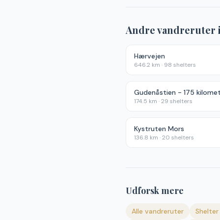
Andre vandreruter 
Hærvejen
646.2
km ·
98
shelters
174.5
km ·
29
shelters
Kystruten Mors
136.8
km ·
20
shelters
Udforsk mere
Alle vandreruter
Shelter 