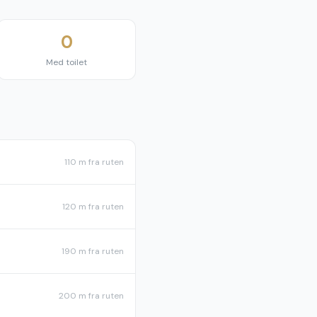
0
Med toilet
110 m
fra ruten
120 m
fra ruten
190 m
fra ruten
200 m
fra ruten