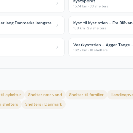
Kystsporet
157.4
km ·
33
shelters
Gudenåstien - 175 kilometer lang Danmarks længste å
Kyst til Kyst stien - Fra Blåvan
138
km ·
29
shelters
Vestkyststien - Agger Tange -
162.7
km ·
16
shelters
til cykeltur
Shelter nær vand
Shelter til familier
Handicapve
 shelters
Shelters i Danmark