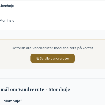
t Momhøje
t Momhøje
Udforsk alle vandreruter med shelters på kortet
Se alle vandreruter
gsmål om
Vandrerute - Momhøje
e - Momhøje?