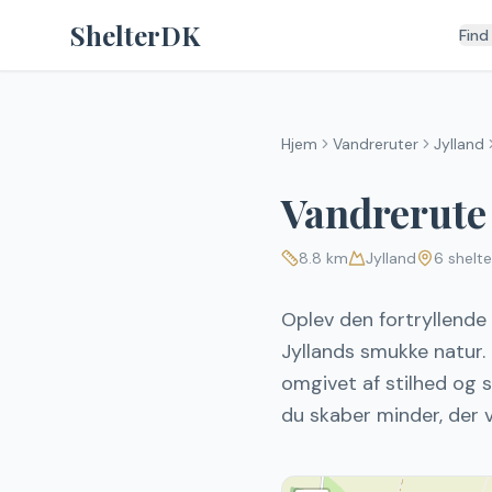
Spring til indhold
ShelterDK
Find
Hjem
Vandreruter
Jylland
Vandrerute
8.8
km
Jylland
6
shelte
Oplev den fortryllend
Jyllands smukke natur. 
omgivet af stilhed og s
du skaber minder, der v