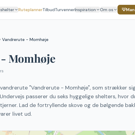
 shelter
Ruteplanner
Tilbud
Turvenner
Inspiration
Om os
💡
Mang
Vandrerute - Momhøje
 - Momhøje
rs
e vandrerute "Vandrerute - Momhøje", som strækker s
Undervejs passerer du seks hyggelige shelters, hvor d
tjerner. Lad de fortryllende skove og de bølgende bak
arer livet ud.