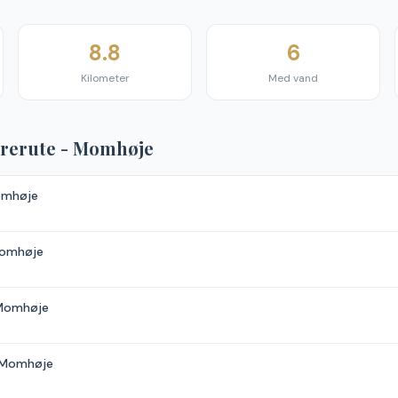
8.8
6
Kilometer
Med vand
rerute - Momhøje
omhøje
Momhøje
 Momhøje
t Momhøje