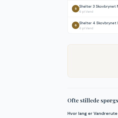
Shelter 3 Skovbryne
5
6
pl.
Vand
Shelter 4 Skovbryne
6
6
pl.
Vand
Ofte stillede spør
Hvor lang er Vandrerut