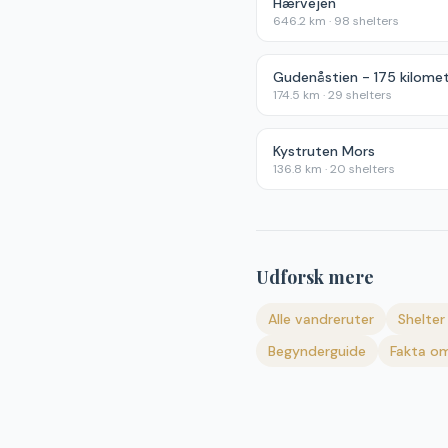
Hærvejen
646.2
km ·
98
shelters
174.5
km ·
29
shelters
Kystruten Mors
136.8
km ·
20
shelters
Udforsk mere
Alle vandreruter
Shelter 
Begynderguide
Fakta om