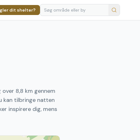
ler dit shelter?
ig over 8,8 km gennem
u kan tilbringe natten
ker inspirere dig, mens