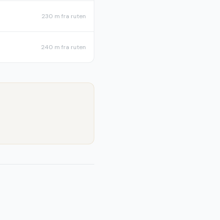
230 m
fra ruten
240 m
fra ruten