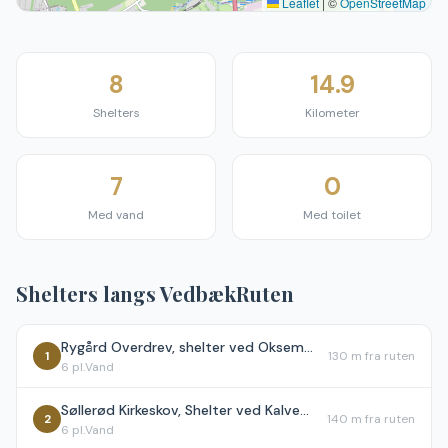
Leaflet
|
©
OpenStreetMap
8
14.9
Shelters
Kilometer
7
0
Med vand
Med toilet
Shelters langs
VedbækRuten
Rygård Overdrev, shelter ved Oksemosen
1
130 m
fra ruten
6
pl.
Vand
Søllerød Kirkeskov, Shelter ved Kalvemosen
2
140 m
fra ruten
6
pl.
Vand