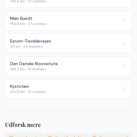
156.6
km ·
27
shelters
Møn Rundt
156.6
km ·
27
shelters
Esrum-Tisvildevejen
131
km ·
24
shelters
Den Danske Klosterrute
196.2
km ·
19
shelters
Kyststien
120.9
km ·
19
shelters
Udforsk mere