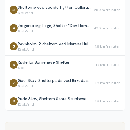
Shelterne ved spejderhytten Colleruphus, Holte
3
280 m
fra ruten
6
pl.
Vand
Jægersborg Hegn, Shelter "Den Hemmelige"
4
420 m
fra ruten
6
pl.
Vand
Ravnholm, 2 shelters ved Marens Hulvej
5
1.6 km
fra ruten
12
pl.
Vand
Røde Ko Børnehave Shelter
6
1.7 km
fra ruten
5
pl.
Geel Skov, Shelterplads ved Birkedalsvej
7
1.8 km
fra ruten
6
pl.
Vand
Rude Skov, Shelters Store Stubbesø
8
1.8 km
fra ruten
12
pl.
Vand