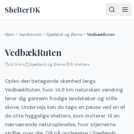
Spring til indhold
ShelterDK
Hjem
Vandreruter
Sjælland og Øerne
VedbækRuten
VedbækRuten
14.9
km
Sjælland og Øerne
8
shelters
Oplev den betagende skønhed langs
VedbækRuten, hvor 14,9 km naturskøn vandring
fører dig gennem frodige landskaber og stille
skove. Undervejs kan du tage en pause ved en af
de otte hyggelige shelters, som inviterer til en
nærværende naturoplevelse, hvor stjernerne
stråler over dig. Gå på opdagelse i Sjællands