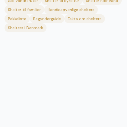
Alle vandreruter
Shelter til cykeltur
Shelter nær vand
Shelter til familier
Handicapvenlige shelters
Pakkeliste
Begynderguide
Fakta om shelters
Shelters i Danmark