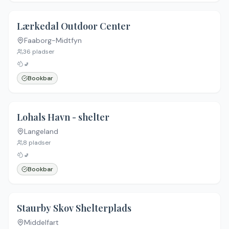
Lærkedal Outdoor Center
Faaborg-Midtfyn
36
pladser
🚽
Bookbar
Lohals Havn - shelter
Langeland
8
pladser
🚽
Bookbar
5.0
(
6
)
Staurby Skov Shelterplads
Middelfart