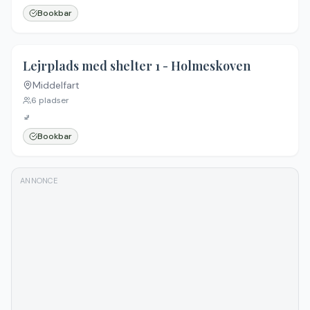
Bookbar
Lejrplads med shelter 1 - Holmeskoven
Middelfart
6
pladser
🚽
Bookbar
ANNONCE