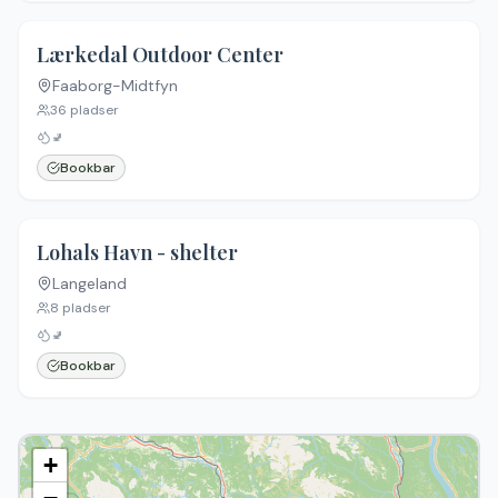
Lærkedal Outdoor Center
Faaborg-Midtfyn
36
pladser
🚽
Bookbar
Lohals Havn - shelter
Langeland
8
pladser
🚽
Bookbar
+