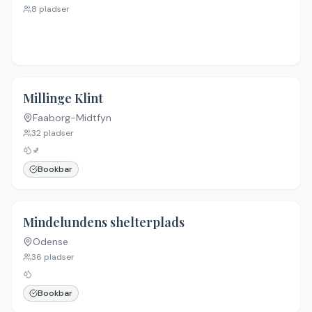
8
pladser
4.6
(
73
)
Millinge Klint
Faaborg-Midtfyn
32
pladser
🚽
Bookbar
4.3
(
4
)
Mindelundens shelterplads
Odense
36
pladser
Bookbar