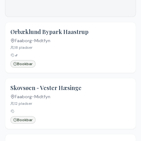
5.0
(
3
)
Ørbæklund Bypark Haastrup
Faaborg-Midtfyn
18
pladser
🚽
Bookbar
4.5
(
2
)
Skovsøen - Vester Hæsinge
Faaborg-Midtfyn
12
pladser
Bookbar