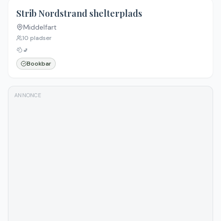
4.6
(
5
)
Strib Nordstrand shelterplads
Middelfart
10
pladser
🚽
Bookbar
ANNONCE