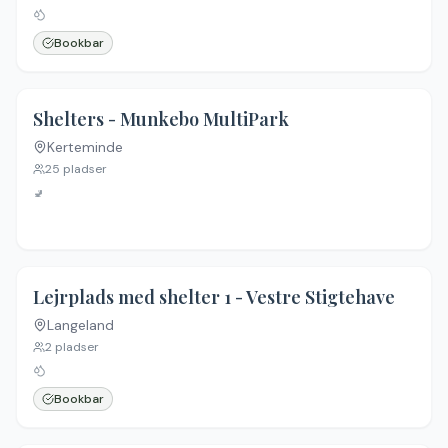
Bookbar
Shelters - Munkebo MultiPark
Kerteminde
25
pladser
🚽
4.1
(
10
)
Lejrplads med shelter 1 - Vestre Stigtehave
Langeland
2
pladser
Bookbar