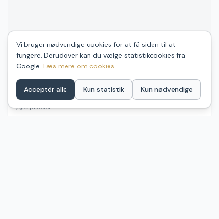
Vi bruger nødvendige cookies for at få siden til at
fungere. Derudover kan du vælge statistikcookies fra
Google.
Læs mere om cookies
4.8
(
12
)
Båring Vig shelterplads
Acceptér alle
Kun statistik
Kun nødvendige
Middelfart
Ingen billeder
10
pladser
Bookbar
Langgyden 3, Nørre Aaby
Middelfart
Ingen billeder
4
pladser
🚽