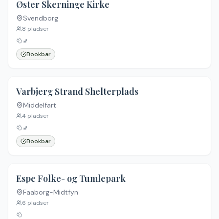
5.0
(
1
)
Øster Skerninge Kirke
Svendborg
8
pladser
🚽
Bookbar
5.0
(
1
)
Varbjerg Strand Shelterplads
Middelfart
4
pladser
🚽
Bookbar
Espe Folke- og Tumlepark
Faaborg-Midtfyn
6
pladser