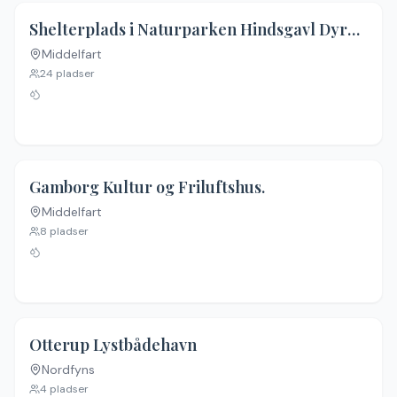
4.5
(
104
)
Shelterplads i Naturparken Hindsgavl Dyrehave
Middelfart
24
pladser
Gamborg Kultur og Friluftshus.
Middelfart
8
pladser
Otterup Lystbådehavn
Nordfyns
4
pladser