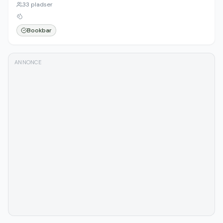
33
pladser
Bookbar
ANNONCE