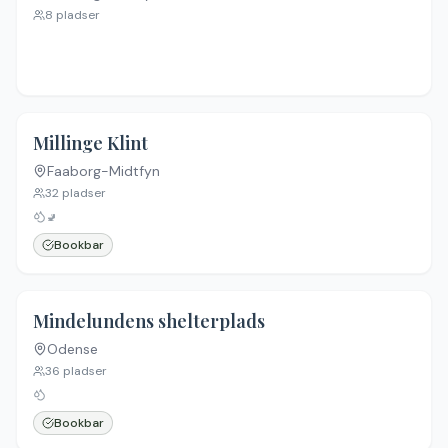
8
pladser
4.6
(
73
)
Millinge Klint
Faaborg-Midtfyn
32
pladser
🚽
Bookbar
4.3
(
4
)
Mindelundens shelterplads
Odense
36
pladser
Bookbar