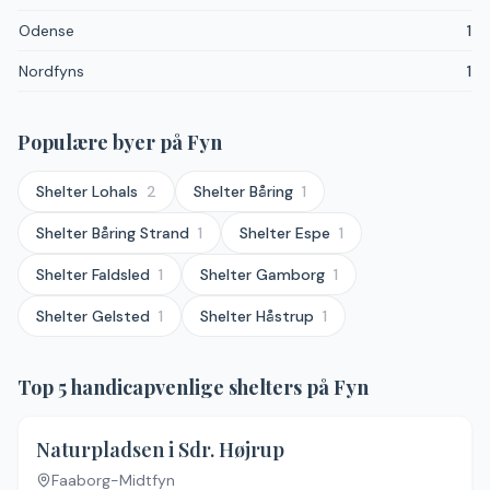
Odense
1
Nordfyns
1
Populære byer
på Fyn
Shelter
Lohals
2
Shelter
Båring
1
Shelter
Båring Strand
1
Shelter
Espe
1
Shelter
Faldsled
1
Shelter
Gamborg
1
Shelter
Gelsted
1
Shelter
Håstrup
1
Top
5
handicapvenlige shelters
på Fyn
Naturpladsen i Sdr. Højrup
Faaborg-Midtfyn