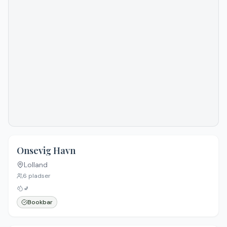
Onsevig Havn
Lolland
6
pladser
🚽
Bookbar