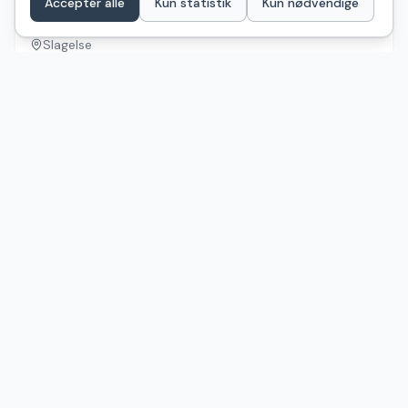
Acceptér alle
Kun statistik
Kun nødvendige
Møllegårdens Trætophytter (Shelter og bålhytte)
Slagelse
Ingen billeder
6
pladser
🚽
Bookbar
Ofte stillede spørgsmål
Hvor mange shelters med bruser er der på Sjælland
og Øerne?
Der er 19 shelters med bruser på Sjælland og Øerne
registreret på ShelterDK.