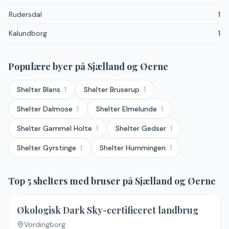
Rudersdal
1
Kalundborg
1
Populære byer
på Sjælland og Øerne
Shelter
Blans
1
Shelter
Bruserup
1
Shelter
Dalmose
1
Shelter
Elmelunde
1
Shelter
Gammel Holte
1
Shelter
Gedser
1
Shelter
Gyrstinge
1
Shelter
Hummingen
1
Top
5
shelters med bruser
på Sjælland og Øerne
Økologisk Dark Sky-certificeret landbrug
Vordingborg