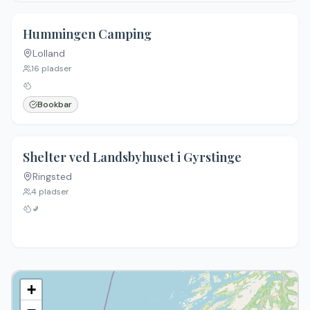
Hummingen Camping
Lolland
16
pladser
Bookbar
Shelter ved Landsbyhuset i Gyrstinge
Ringsted
Ingen billeder
4
pladser
🚽
+