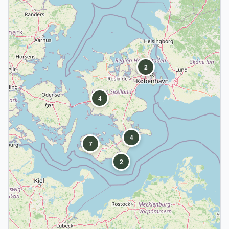
2
4
4
7
2