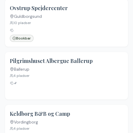
Ovstrup Spejdercenter
Guldborgsund
10
pladser
Bookbar
Pilgrimshuset Albergue Ballerup
Ballerup
4
pladser
🚽
Keldborg B&B og Camp
Vordingborg
Ingen billeder
4
pladser