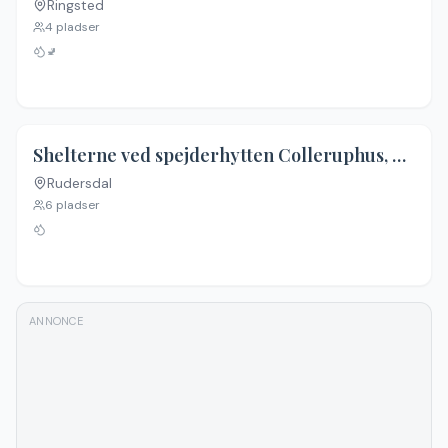
Ringsted
Ingen billeder
4
pladser
🚽
Shelterne ved spejderhytten Colleruphus, Holte
Rudersdal
6
pladser
ANNONCE