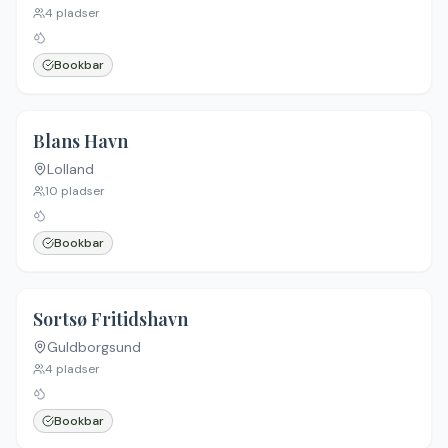
4
pladser
Bookbar
Blans Havn
Lolland
10
pladser
Bookbar
Sortsø Fritidshavn
Guldborgsund
4
pladser
Bookbar