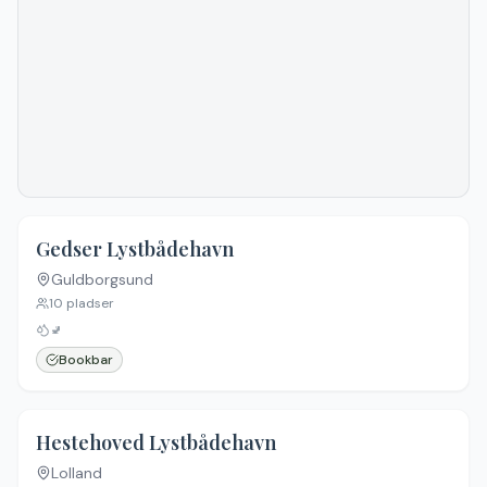
4.6
(
17
)
Gedser Lystbådehavn
Guldborgsund
10
pladser
🚽
Bookbar
4.5
(
6
)
Hestehoved Lystbådehavn
Lolland