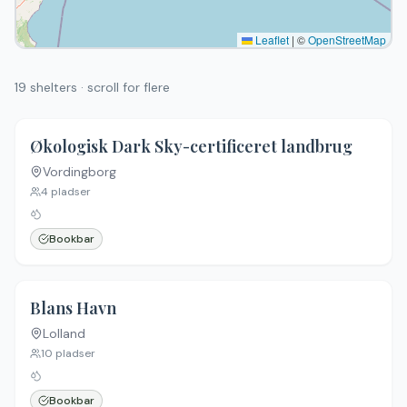
Leaflet
|
©
OpenStreetMap
19
shelters · scroll for flere
Økologisk Dark Sky-certificeret landbrug
Vordingborg
4
pladser
Bookbar
Blans Havn
Lolland
10
pladser
Bookbar