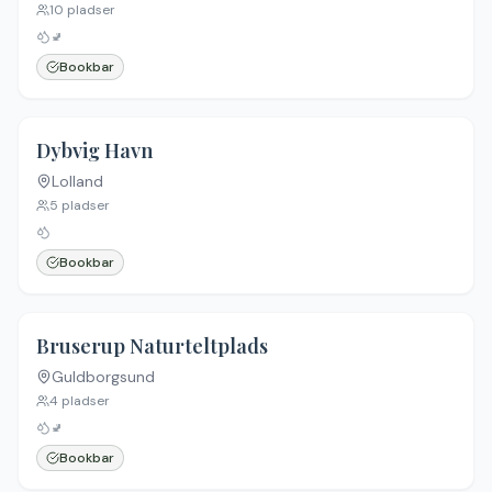
10
pladser
🚽
Bookbar
5.0
(
1
)
Dybvig Havn
Lolland
5
pladser
Bookbar
Bruserup Naturteltplads
Guldborgsund
4
pladser
🚽
Bookbar