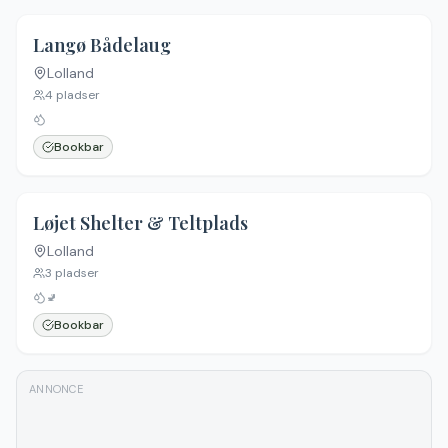
Langø Bådelaug
Lolland
4
pladser
Bookbar
Løjet Shelter & Teltplads
Lolland
3
pladser
🚽
Bookbar
ANNONCE