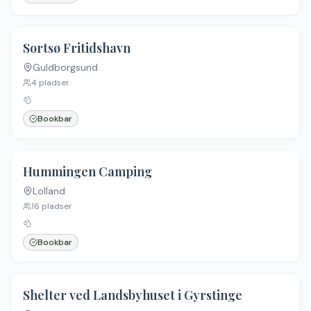
Sortsø Fritidshavn
Guldborgsund
4
pladser
Bookbar
Hummingen Camping
Lolland
16
pladser
Bookbar
Shelter ved Landsbyhuset i Gyrstinge