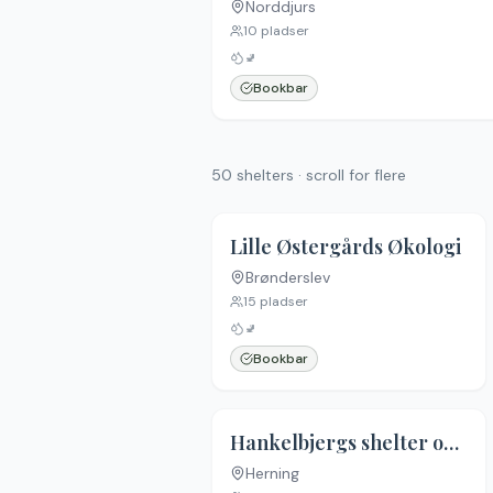
Norddjurs
10
pladser
🚽
Bookbar
50
shelters · scroll for flere
Lille Østergårds Økologi
Brønderslev
15
pladser
🚽
Bookbar
Hankelbjergs shelter og bålhytte
Herning