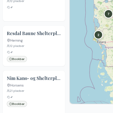
12
pladser
🚽
7
Resdal Baune Shelterplads, Sørvad
2
Herning
12
pladser
🚽
Bookbar
5.0
(
3
)
Nim Kano- og Shelterplads
Horsens
21
pladser
🚽
Bookbar