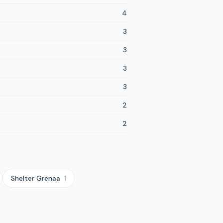
4
3
3
3
3
2
2
Shelter
Grenaa
1