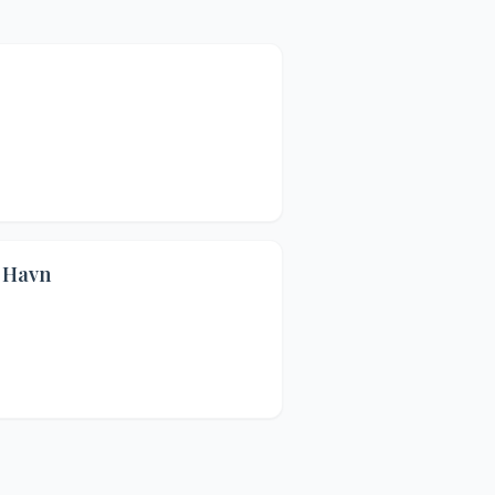
4.2
(
6
)
l Havn