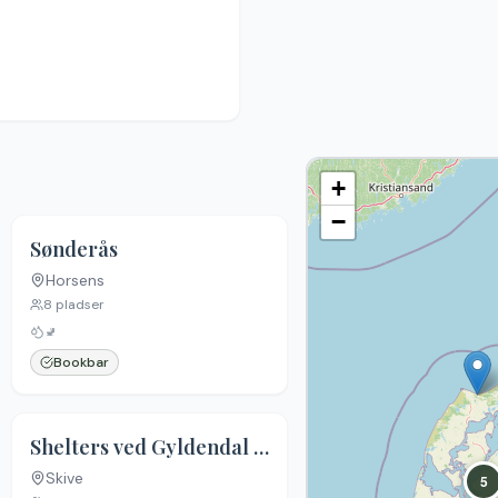
+
−
Sønderås
Horsens
8
pladser
🚽
Bookbar
4.2
(
6
)
Shelters ved Gyldendal Havn
Skive
5