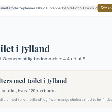
 shelter
Ruteplanner
Tilbud
Turvenner
Inspiration
Om os
💡
Mang
ilet
i Jylland
d
.
Gennemsnitlig bedømmelse: 4.4 ud af 5.
ters med toilet i Jylland
med toilet, hvoraf 25 kan bookes.
ers med toilet i Jylland” og “hvor mange shelters med toilet findes 