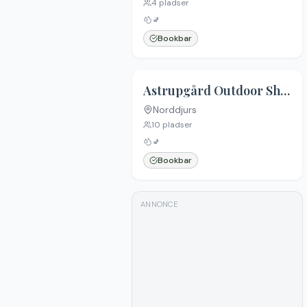
4
pladser
🚽
Bookbar
Astrupgård Outdoor Shelterplads
Norddjurs
10
pladser
🚽
Bookbar
ANNONCE