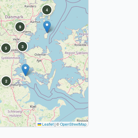
4
9
3
5
2
Leaflet
|
©
OpenStreetMap