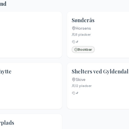
and
Sønderås
Horsens
8
pladser
🚽
Bookbar
hytte
Shelters ved Gyldenda
Skive
12
pladser
🚽
rplads