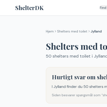
Spring til indhold
ShelterDK
Find
Hjem
Shelters med toilet
Jylland
Shelters med to
50
shelters med toilet
i Jyllan
Hurtigt svar om shel
I Jylland finder du 50 shelters 
Siden besvarer spørgsmål som “shelt