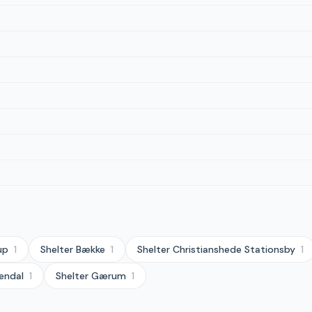
up
1
Shelter
Bække
1
Shelter
Christianshede Stationsby
1
endal
1
Shelter
Gærum
1