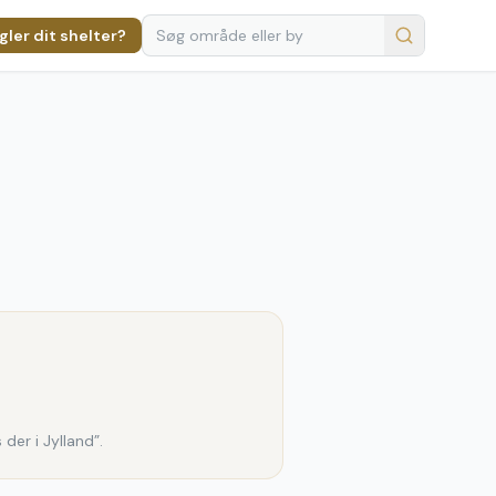
ler dit shelter?
der i Jylland”.