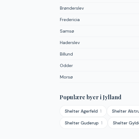
Brønderslev
Fredericia
Samsø
Haderslev
Billund
Odder
Morsø
Populære byer
i Jylland
Shelter
Agerfeld
1
Shelter
Alstr
Shelter
Guderup
1
Shelter
Gyld