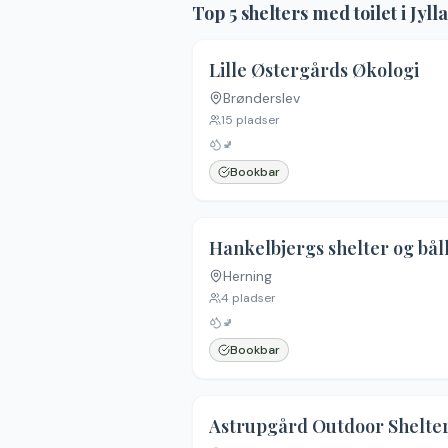
Top
5
shelters med toilet
i Jyll
Lille Østergårds Økologi
Brønderslev
15
pladser
🚽
Bookbar
Hankelbjergs shelter og bål
Herning
4
pladser
🚽
Bookbar
Astrupgård Outdoor Shelte