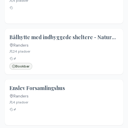
4
pladser
Bålhytte med indbyggede sheltere - Naturpark Randers Fjord
Randers
24
pladser
🚽
Bookbar
Enslev Forsamlingshus
Randers
4
pladser
🚽