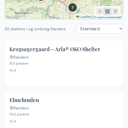
7
Leaflet
|
©
OpenStreetMap
32 shelters i og omkring Randers
Krogsagergaard – Arla® ØKO Shelter
Randers
5
pladser
🚽
Elmelunden
Randers
12
pladser
🚽