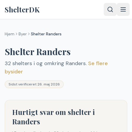
Spring til indhold
ShelterDK
Hjem
Byer
Shelter
Randers
Shelter
Randers
32
shelter
s
i og omkring Randers
.
Se flere
bysider
Sidst verificeret
26. maj 2026
Hurtigt svar om shelter i
Randers