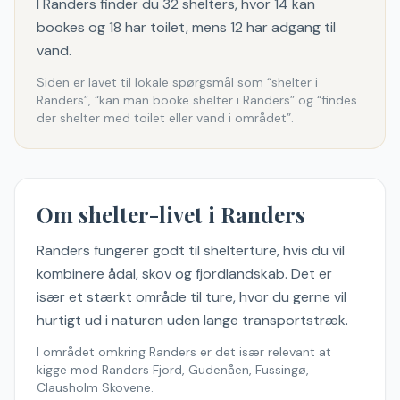
I Randers finder du 32 shelters, hvor 14 kan
bookes og 18 har toilet, mens 12 har adgang til
vand.
Siden er lavet til lokale spørgsmål som “shelter i
Randers
”, “kan man booke shelter i
Randers
” og “findes
der shelter med toilet eller vand
i området
”.
Om shelter-livet i
Randers
Randers fungerer godt til shelterture, hvis du vil
kombinere ådal, skov og fjordlandskab. Det er
især et stærkt område til ture, hvor du gerne vil
hurtigt ud i naturen uden lange transportstræk.
I området omkring
Randers
er det især relevant at
kigge mod
Randers Fjord, Gudenåen, Fussingø,
Clausholm Skovene
.