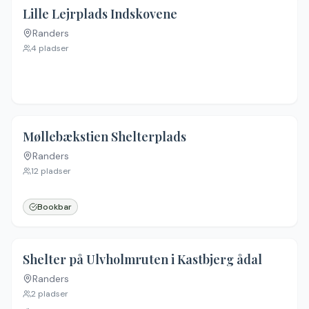
Lille Lejrplads Indskovene
Randers
4
pladser
Møllebækstien Shelterplads
Randers
12
pladser
Bookbar
Shelter på Ulvholmruten i Kastbjerg ådal
Randers
2
pladser