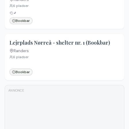
Ingen billeder
6
pladser
🚽
Bookbar
4.3
(
20
)
Lejrplads Nørreå - shelter nr. 1 (Bookbar)
Randers
6
pladser
Bookbar
ANNONCE