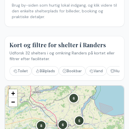
Brug by-siden som hurtig lokal indgang, og klik videre til
den enkelte shelterplads for billeder, booking og
praktiske detaljer.
Kort og filtre for shelter i
Randers
Udforsk
32
shelters i og omkring
Randers
på kortet eller
filtrer efter faciliteter.
Toilet
Bålplads
Bookbar
Vand
Hund til
+
6
−
5
6
8