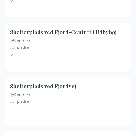
🚽
4.3
(
9
)
Shelterplads ved Fjord-Centret i Udbyhøj
Randers
Ingen billeder
4
pladser
🚽
4.0
(
2
)
Shelterplads ved Fjordvej
Randers
Ingen billeder
4
pladser