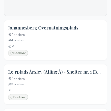
Johannesberg Overnatningsplads
Randers
4
pladser
🚽
Bookbar
Lejrplads Årslev (Alling Å) - Shelter nr. 1 (Bookbar)
Randers
5
pladser
🚽
Bookbar