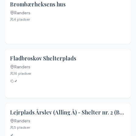
Brombærheksens hus
Randers
Ingen billeder
4
pladser
Fladbroskov Shelterplads
Randers
Ingen billeder
16
pladser
🚽
Lejrplads Årslev (Alling Å) - Shelter nr. 2 (Bookbar)
Randers
Ingen billeder
5
pladser
🚽