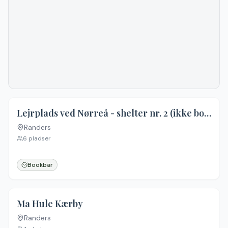
4.3
(
20
)
Lejrplads ved Nørreå - shelter nr. 2 (ikke bookbar)
Randers
6
pladser
Bookbar
3.8
(
4
)
Ma Hule Kærby
Randers
Ingen billeder