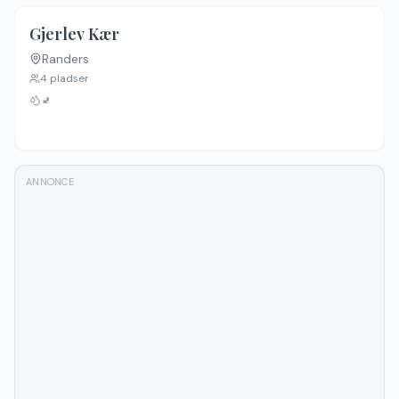
Gjerlev Kær
Randers
4
pladser
🚽
ANNONCE