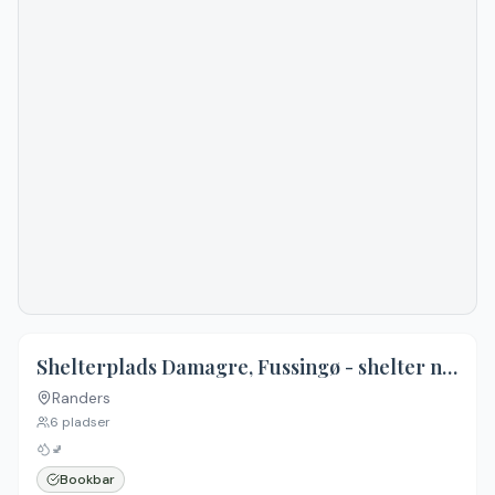
Shelterplads Damagre, Fussingø - shelter nr. 1 (bookbar)
Randers
Ingen billeder
6
pladser
🚽
Bookbar