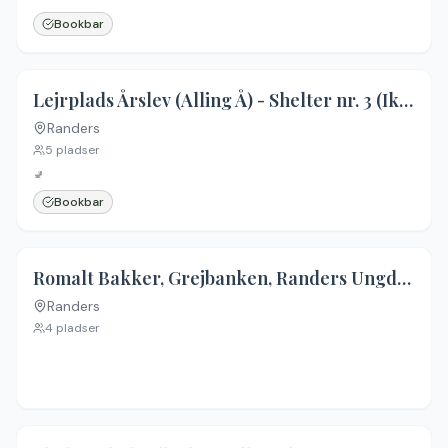
Bookbar
Lejrplads Årslev (Alling Å) - Shelter nr. 3 (Ikke bookbar)
Randers
Ingen billeder
5
pladser
🚽
Bookbar
Romalt Bakker, Grejbanken, Randers Ungdomsskole
Randers
Ingen billeder
4
pladser