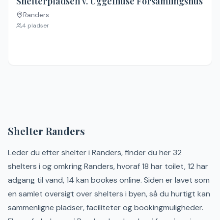
Shelterpladsen v. Uggelhuse Forsamlingshus
Randers
Ingen billeder
4
pladser
Shelter
Randers
Leder du efter shelter i
Randers
, finder du her
32
shelter
s
i og omkring Randers
, hvoraf 18 har toilet, 12 har
adgang til vand, 14 kan bookes online
.
Siden er lavet som
en samlet oversigt over shelters i byen, så du hurtigt kan
sammenligne pladser, faciliteter og bookingmuligheder.